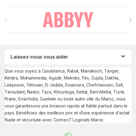
Brands Carousel
Laissez-nous vous aider
Que vous soyez à Casablanca, Rabat, Marrakech, Tanger,
Kénitra, Mohammedia, Agadir, Meknès, Fès, Oujda, Dakhla,
Laâyoune, Tétouan, El Jadida, Essaouira, Chefchaouen, Safi,
Taroudant, Nador, Taza, Khouribga, Settat, Béni Mellal, Tiznit,
Ifrane, Errachidia, Guelmim ou toute autre ville du Maroc, nous
vous garantissons une livraison rapide et fiable partout dans le
pays. Bénéficiez des meilleurs prix et d’une expérience d’achat
fluide et sécurisée avec ConnecT Logiciels Maroc.