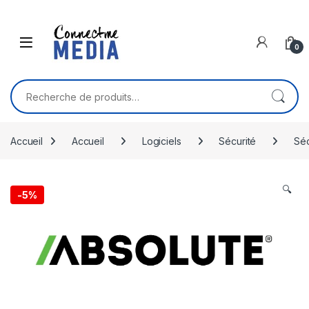
Skip to navigation
Skip to content
0
Recherche pour :
Accueil
Accueil
Logiciels
Sécurité
Séc
🔍
-
5%