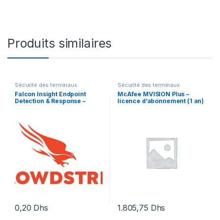
Produits similaires
Sécurité des terminaux
Sécurité des terminaux
Falcon Insight Endpoint
McAfee MVISION Plus –
Detection & Response –
licence d’abonnement (1 an)
licence d’abonnement (3
+ 1 an de support de
ans) – 1 point d’extrémité
Business Software – 1
utilisateur
0,20
Dhs
1.805,75
Dhs