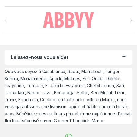
Brands Carousel
Laissez-nous vous aider
Que vous soyez à Casablanca, Rabat, Marrakech, Tanger,
Kénitra, Mohammedia, Agadir, Meknès, Fès, Oujda, Dakhla,
Laâyoune, Tétouan, El Jadida, Essaouira, Chefchaouen, Safi,
Taroudant, Nador, Taza, Khouribga, Settat, Béni Mellal, Tiznit,
Ifrane, Errachidia, Guelmim ou toute autre ville du Maroc, nous
vous garantissons une livraison rapide et fiable partout dans le
pays. Bénéficiez des meilleurs prix et d’une expérience d’achat
fluide et sécurisée avec ConnecT Logiciels Maroc.