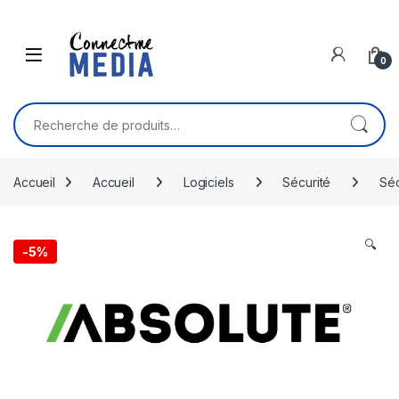
Skip to navigation
Skip to content
0
Recherche pour :
Accueil
Accueil
Logiciels
Sécurité
Séc
🔍
-
5%