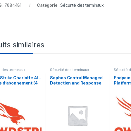
 :
7884481
Catégorie :
Sécurité des terminaux
its similaires
é des terminaux
Sécurité des terminaux
Sécurité 
trike Charlotte AI –
Sophos Central Managed
Endpoin
e d’abonnement (4
Detection and Response
Platfor
– 1 licence
Complete Server –
licence
renouvellement de la
an) – 1 l
licence d’abonnement (9
mois) – 1 serveur