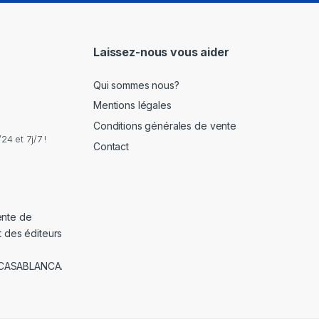
i
l
*
Laissez-nous vous aider
Qui sommes nous?
Mentions légales
Conditions générales de vente
4 et 7j/7 !
Contact
ente de
t des éditeurs
 CASABLANCA.