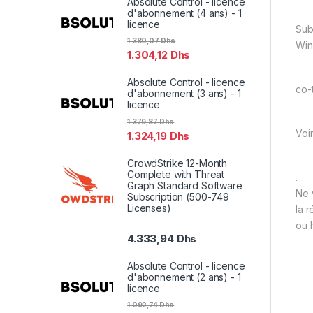
Absolute Control - licence
d'abonnement (4 ans) - 1
licence
Sub
1.380,07
Dhs
Win
1.304,12
Dhs
Absolute Control - licence
co-
d'abonnement (3 ans) - 1
licence
1.379,87
Dhs
Voi
1.324,19
Dhs
CrowdStrike 12-Month
Complete with Threat
.
Graph Standard Software
Ne 
Subscription (500-749
Licenses)
la 
ou 
4.333,94
Dhs
Absolute Control - licence
d'abonnement (2 ans) - 1
licence
1.092,74
Dhs