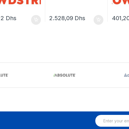
22
Dhs
2.528,09
Dhs
401,2
E
m
a