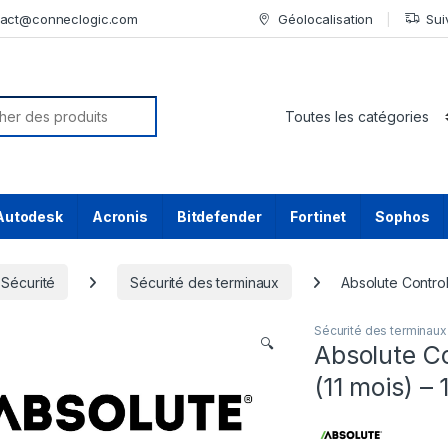
tact@conneclogic.com
Géolocalisation
Sui
or:
Autodesk
Acronis
Bitdefender
Fortinet
Sophos
Sécurité
Sécurité des terminaux
Absolute Control
Sécurité des terminaux
🔍
Absolute C
(11 mois) – 