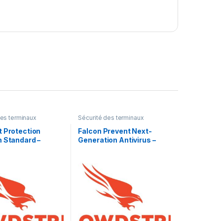
des terminaux
Sécurité des terminaux
t Protection
Falcon Prevent Next-
m Standard –
Generation Antivirus –
 d’abonnement (1
licence d’abonnement – 1
icence
point d’extrémité