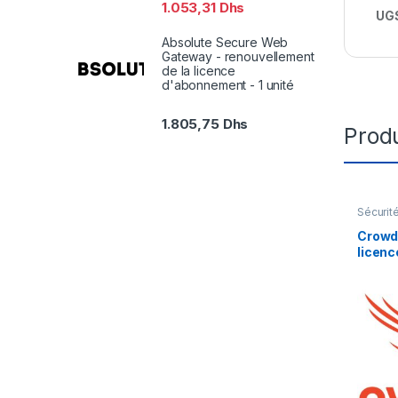
1.053,31
Dhs
UGS
Absolute Secure Web
Gateway - renouvellement
de la licence
d'abonnement - 1 unité
1.805,75
Dhs
Produ
Sécurit
CrowdS
licenc
mois) 