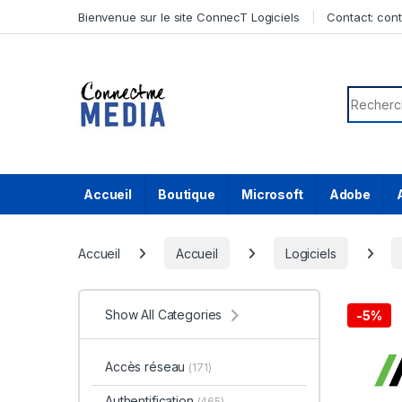
Skip to navigation
Skip to content
Bienvenue sur le site ConnecT Logiciels
Contact:
con
Search f
Accueil
Boutique
Microsoft
Adobe
Accueil
Accueil
Logiciels
Show All Categories
-
5%
Accès réseau
(171)
Authentification
(465)