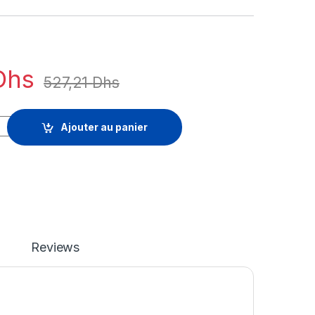
Dhs
527,21
Dhs
licence d'abonnement (11 mois) - 1 licence quantity
Ajouter au panier
Reviews