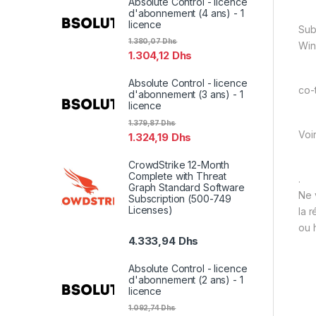
Absolute Control - licence
d'abonnement (4 ans) - 1
licence
Sub
1.380,07
Dhs
Win
1.304,12
Dhs
Absolute Control - licence
co-
d'abonnement (3 ans) - 1
licence
1.379,87
Dhs
Voi
1.324,19
Dhs
CrowdStrike 12-Month
Complete with Threat
.
Graph Standard Software
Ne 
Subscription (500-749
Licenses)
la 
ou 
4.333,94
Dhs
Absolute Control - licence
d'abonnement (2 ans) - 1
licence
1.092,74
Dhs