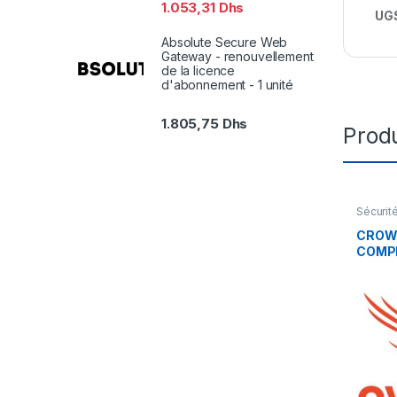
1.053,31
Dhs
UGS
Absolute Secure Web
Gateway - renouvellement
de la licence
d'abonnement - 1 unité
1.805,75
Dhs
Produ
Sécurit
CROW
COMP