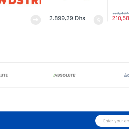
220,51
Dh
2.899,29
Dhs
210,5
E
m
a