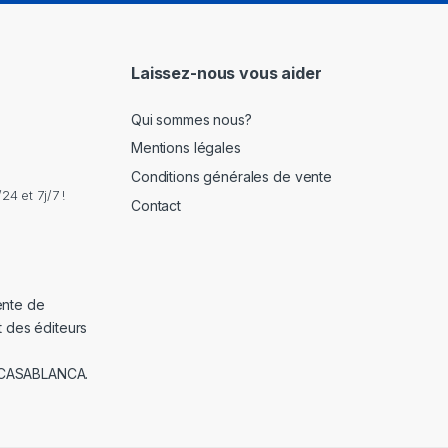
i
l
*
Laissez-nous vous aider
Qui sommes nous?
Mentions légales
Conditions générales de vente
4 et 7j/7 !
Contact
ente de
t des éditeurs
 CASABLANCA.