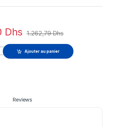
0
Dhs
1.262,79
Dhs
licence d'abonnement (31 mois) - 1 licence quantity
Ajouter au panier
Reviews