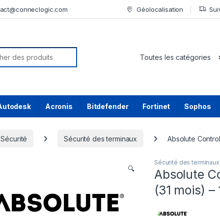
tact@conneclogic.com
Géolocalisation
Sui
or:
Autodesk
Acronis
Bitdefender
Fortinet
Sophos
Sécurité
Sécurité des terminaux
Absolute Control
Sécurité des terminaux
🔍
Absolute C
(31 mois) – 