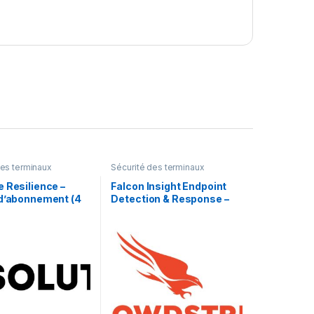
des terminaux
Sécurité des terminaux
 Resilience –
Falcon Insight Endpoint
 d’abonnement (4
Detection & Response –
1 licence
licence d’abonnement (3
ans) – 1 point d’extrémité