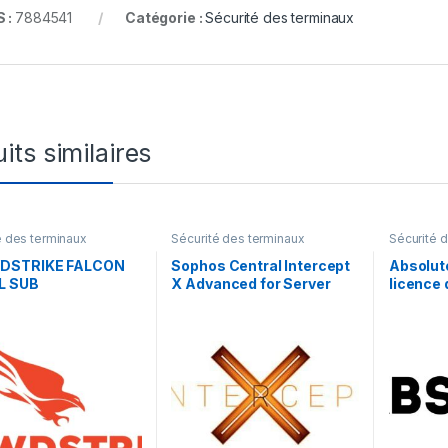
 :
7884541
Catégorie :
Sécurité des terminaux
its similaires
é des terminaux
Sécurité des terminaux
Sécurité 
DSTRIKE FALCON
Sophos Central Intercept
Absolute
L SUB
X Advanced for Server
licence
with XDR –
mois) – 
renouvellement de la
licence d’abonnement (14
mois) – 1 serveur