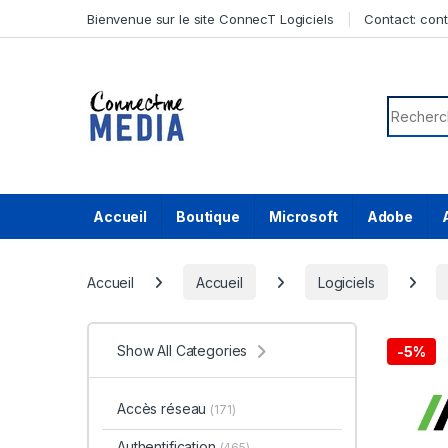
Skip to navigation
Skip to content
Bienvenue sur le site ConnecT Logiciels
Contact:
con
Search f
Accueil
Boutique
Microsoft
Adobe
Accueil
Accueil
Logiciels
Show All Categories
-
5%
Accès réseau
(171)
Authentification
(465)