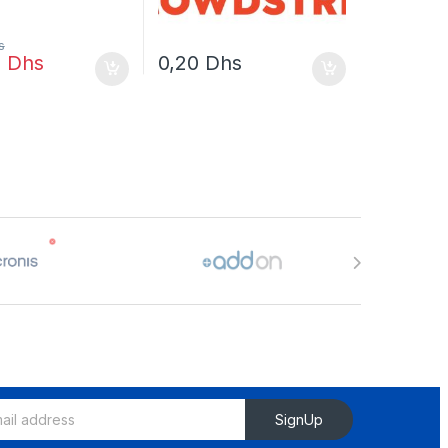
s
8
Dhs
0,20
Dhs
SignUp