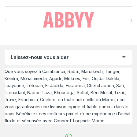
Brands Carousel
Laissez-nous vous aider
Que vous soyez à Casablanca, Rabat, Marrakech, Tanger,
Kénitra, Mohammedia, Agadir, Meknès, Fès, Oujda, Dakhla,
Laâyoune, Tétouan, El Jadida, Essaouira, Chefchaouen, Safi,
Taroudant, Nador, Taza, Khouribga, Settat, Béni Mellal, Tiznit,
Ifrane, Errachidia, Guelmim ou toute autre ville du Maroc, nous
vous garantissons une livraison rapide et fiable partout dans le
pays. Bénéficiez des meilleurs prix et d’une expérience d’achat
fluide et sécurisée avec ConnecT Logiciels Maroc.