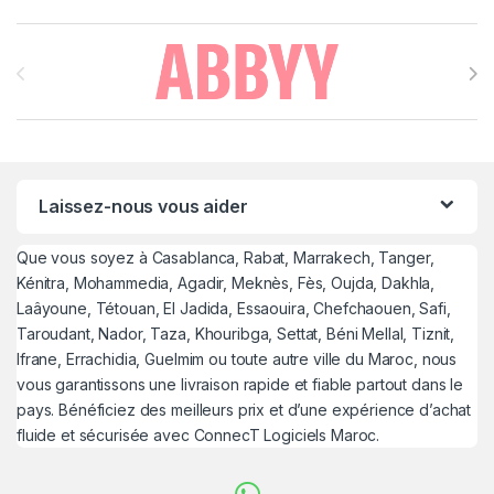
Brands Carousel
Laissez-nous vous aider
Que vous soyez à Casablanca, Rabat, Marrakech, Tanger,
Kénitra, Mohammedia, Agadir, Meknès, Fès, Oujda, Dakhla,
Laâyoune, Tétouan, El Jadida, Essaouira, Chefchaouen, Safi,
Taroudant, Nador, Taza, Khouribga, Settat, Béni Mellal, Tiznit,
Ifrane, Errachidia, Guelmim ou toute autre ville du Maroc, nous
vous garantissons une livraison rapide et fiable partout dans le
pays. Bénéficiez des meilleurs prix et d’une expérience d’achat
fluide et sécurisée avec ConnecT Logiciels Maroc.