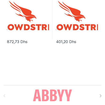
872,73
Dhs
401,20
Dhs
Brands Carousel