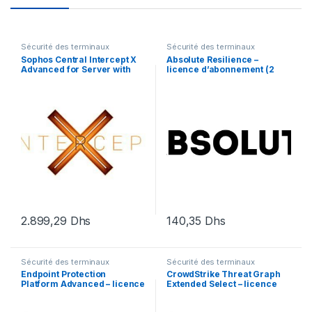
Sécurité des terminaux
Sécurité des terminaux
Sophos Central Intercept X
Absolute Resilience –
Advanced for Server with
licence d’abonnement (2
XDR – renouvellement de la
mois) – 1 utilisateur
licence d’abonnement (14
mois) – 1 serveur
2.899,29
Dhs
140,35
Dhs
Sécurité des terminaux
Sécurité des terminaux
Endpoint Protection
CrowdStrike Threat Graph
Platform Advanced – licence
Extended Select – licence
d’abonnement (1 an) – 1
d’abonnement (1 an) – 1
licence
licence