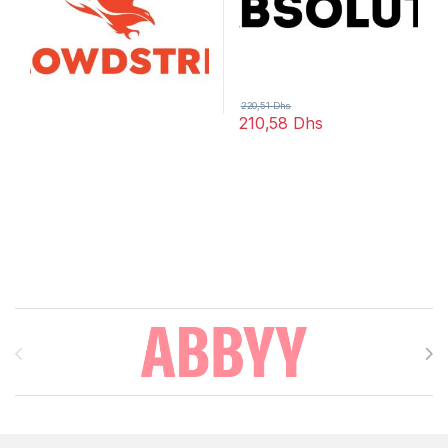
220,51
Dhs
210,58
Dhs
Brands Carousel