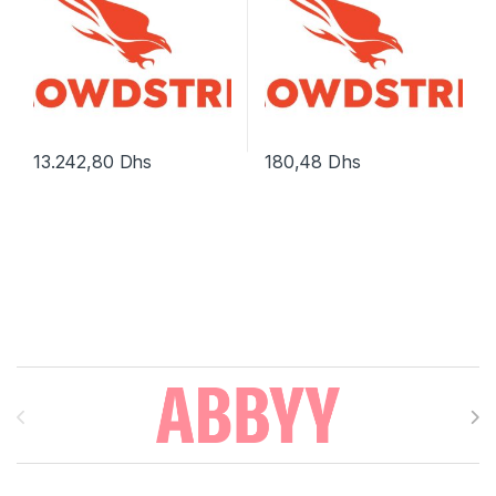
13.242,80
Dhs
180,48
Dhs
Brands Carousel