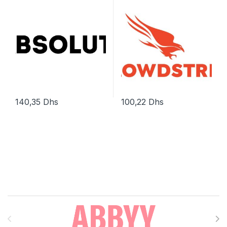
140,35
Dhs
100,22
Dhs
Brands Carousel