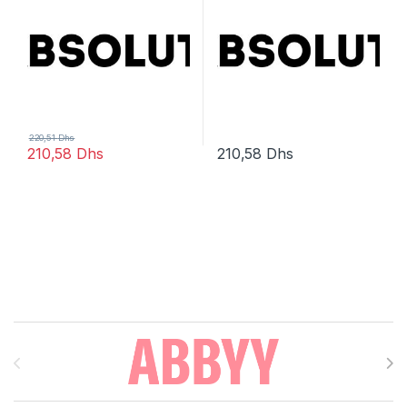
220,51
Dhs
210,58
Dhs
210,58
Dhs
Brands Carousel