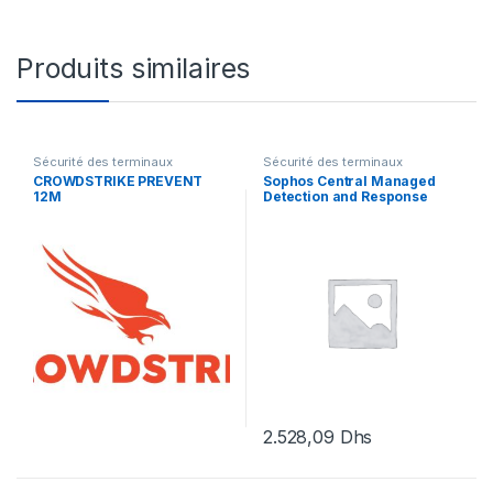
Produits similaires
Sécurité des terminaux
Sécurité des terminaux
CROWDSTRIKE PREVENT
Sophos Central Managed
12M
Detection and Response
Complete Server –
renouvellement de la
licence d’abonnement (9
mois) – 1 serveur
2.528,09
Dhs