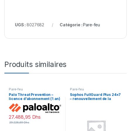
UGS :
8027682
Catégorie :
Pare-feu
Produits similaires
Pare-feu
Pare-feu
Palo Threat Prevention –
Sophos FullGuard Plus 24×7
licence d’abonnement (1 an)
– renouvellement de la
– 1 périphérique
licence d’abonnement (1 an)
– 1 licence
27.488,95
Dhs
29.228,69
Dhs