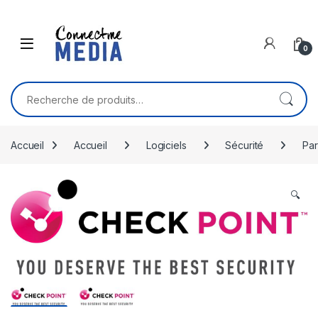
Skip to navigation
Skip to content
0
Recherche pour :
Accueil
Accueil
Logiciels
Sécurité
Par
🔍