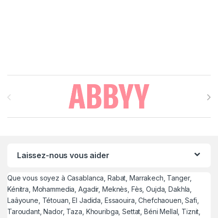
Brands Carousel
Laissez-nous vous aider
Que vous soyez à Casablanca, Rabat, Marrakech, Tanger,
Kénitra, Mohammedia, Agadir, Meknès, Fès, Oujda, Dakhla,
Laâyoune, Tétouan, El Jadida, Essaouira, Chefchaouen, Safi,
Taroudant, Nador, Taza, Khouribga, Settat, Béni Mellal, Tiznit,