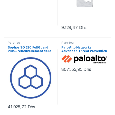
9.129,47
Dhs
Pare-feu
Pare-feu
Sophos SG 230 FullGuard
Palo Alto Networks
Plus – renouvellement de la
Advanced Threat Prevention
licence d’abonnement (1 an)
– renouvellement de la
– 1 licence
licence d’abonnement (1 an)
– 1 périphérique
807.555,95
Dhs
41.925,72
Dhs