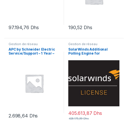
97.194,76
Dhs
190,52
Dhs
Gestion de réseau
Gestion de réseau
APC by Schneider Electric
SolarWinds Additional
Service/Support – 1 Year –
Polling Engine for
Service
SolarWinds Unlimited
Licenses (Standard Polling
Throughput – license + 1
Year
405.613,87
Dhs
2.698,64
Dhs
426.175,99
Dhs