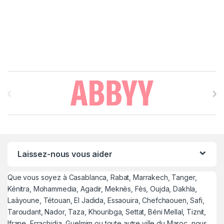
Brands Carousel
Laissez-nous vous aider
Que vous soyez à Casablanca, Rabat, Marrakech, Tanger,
Kénitra, Mohammedia, Agadir, Meknès, Fès, Oujda, Dakhla,
Laâyoune, Tétouan, El Jadida, Essaouira, Chefchaouen, Safi,
Taroudant, Nador, Taza, Khouribga, Settat, Béni Mellal, Tiznit,
Ifrane, Errachidia, Guelmim ou toute autre ville du Maroc, nous