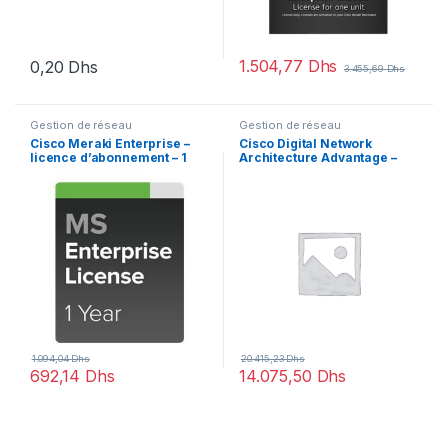
1.504,77
Dhs
0,20
Dhs
3.455,69
Dhs
Gestion de réseau
Gestion de réseau
Cisco Meraki Enterprise –
Cisco Digital Network
licence d’abonnement – 1
Architecture Advantage –
switch
Term License (3 ans) – 1
licence
1.094,04
Dhs
20.415,23
Dhs
692,14
Dhs
14.075,50
Dhs