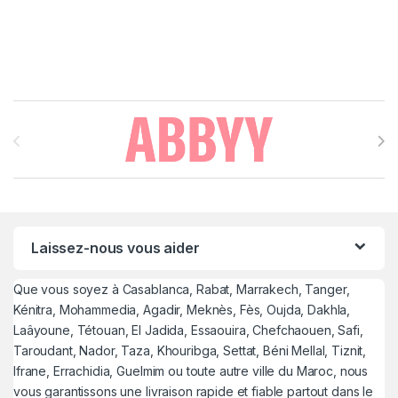
Brands Carousel
Laissez-nous vous aider
Que vous soyez à Casablanca, Rabat, Marrakech, Tanger,
Kénitra, Mohammedia, Agadir, Meknès, Fès, Oujda, Dakhla,
Laâyoune, Tétouan, El Jadida, Essaouira, Chefchaouen, Safi,
Taroudant, Nador, Taza, Khouribga, Settat, Béni Mellal, Tiznit,
Ifrane, Errachidia, Guelmim ou toute autre ville du Maroc, nous
vous garantissons une livraison rapide et fiable partout dans le