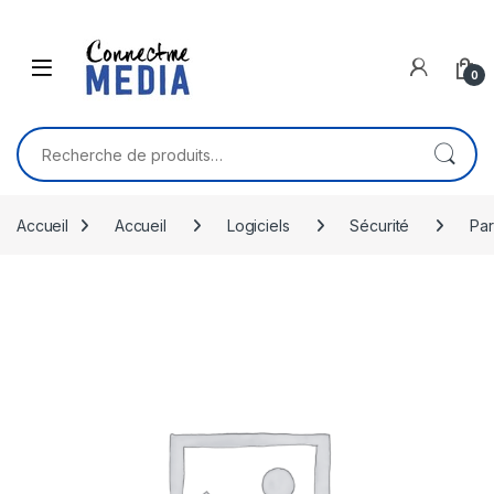
Skip to navigation
Skip to content
0
Recherche pour :
Accueil
Accueil
Logiciels
Sécurité
Par