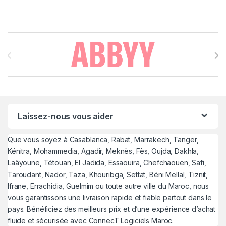
Brands Carousel
Laissez-nous vous aider
Que vous soyez à Casablanca, Rabat, Marrakech, Tanger,
Kénitra, Mohammedia, Agadir, Meknès, Fès, Oujda, Dakhla,
Laâyoune, Tétouan, El Jadida, Essaouira, Chefchaouen, Safi,
Taroudant, Nador, Taza, Khouribga, Settat, Béni Mellal, Tiznit,
Ifrane, Errachidia, Guelmim ou toute autre ville du Maroc, nous
vous garantissons une livraison rapide et fiable partout dans le
pays. Bénéficiez des meilleurs prix et d’une expérience d’achat
fluide et sécurisée avec ConnecT Logiciels Maroc.