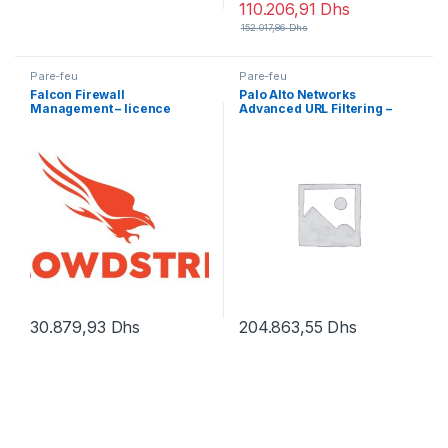
110.206,91
Dhs
152.017,86
Dhs
Pare-feu
Pare-feu
Falcon Firewall
Palo Alto Networks
Management – licence
Advanced URL Filtering –
d’abonnement (1 an) – 1 point
licence d’abonnement (5
d’extrémité
ans) – 1 périphérique dans la
paire HA
30.879,93
Dhs
204.863,55
Dhs