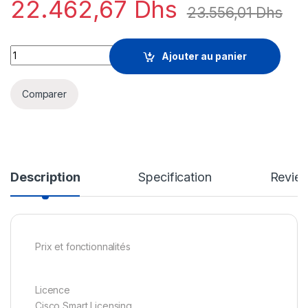
22.462,67
Dhs
23.556,01
Dhs
Cisco IOS IP Security Plus - licence - 200 Mbps quantity
Ajouter au panier
Comparer
Description
Specification
Revie
Prix et fonctionnalités
Licence
Cisco Smart Licensing