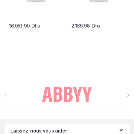
16.051,90
Dhs
2.186,98
Dhs
Brands Carousel
Laissez-nous vous aider