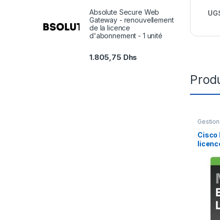
Absolute Secure Web
UGS
Gateway - renouvellement
de la licence
d'abonnement - 1 unité
1.805,75
Dhs
Produ
Gestion
Cisco 
licenc
ans) +
Suppor