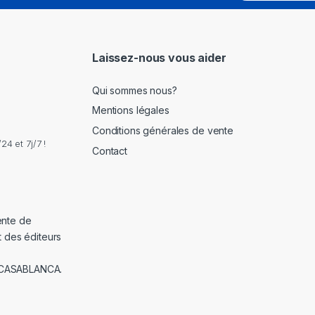
a
i
l
*
Laissez-nous vous aider
Qui sommes nous?
Mentions légales
Conditions générales de vente
4 et 7j/7 !
Contact
ente de
t des éditeurs
 CASABLANCA.