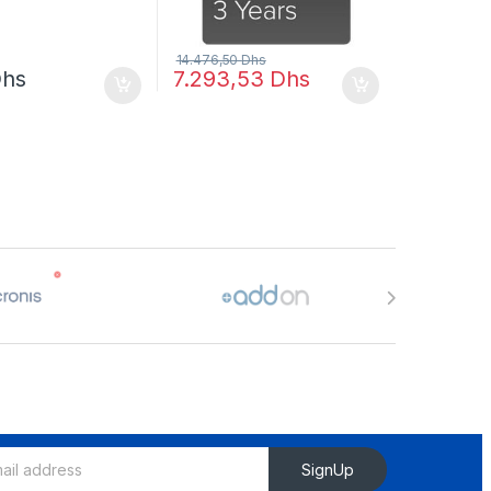
14.476,50
Dhs
hs
7.293,53
Dhs
SignUp