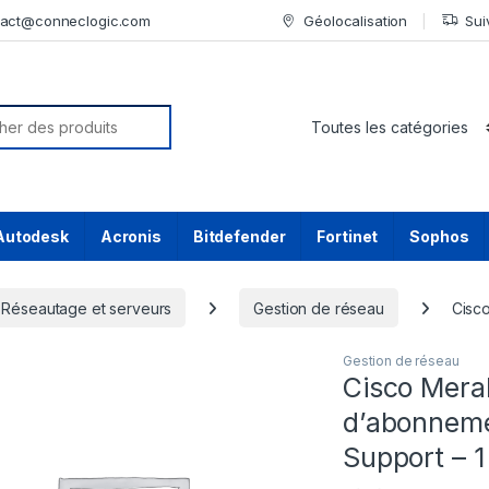
tact@conneclogic.com
Géolocalisation
Sui
or:
Autodesk
Acronis
Bitdefender
Fortinet
Sophos
Réseautage et serveurs
Gestion de réseau
Cisco
Gestion de réseau
Cisco Merak
d’abonnemen
Support – 1