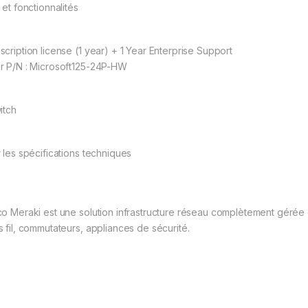
 et fonctionnalités
scription license (1 year) + 1 Year Enterprise Support
r P/N : Microsoft125-24P-HW
itch
r les spécifications techniques
co Meraki est une solution infrastructure réseau complètement gérée 
s fil, commutateurs, appliances de sécurité.