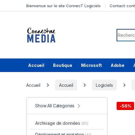
Skip to navigation
Skip to content
Bienvenue sur le site ConnecT Logiciels
Contact:
con
Search f
Accueil
Boutique
Microsoft
Adobe
Accueil
Accueil
Logiciels
Show All Categories
-
56%
Archivage de données
(65)
Déploiement et migration
(41)