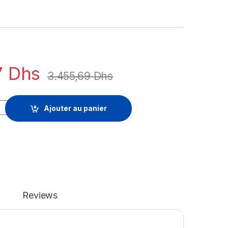
7
Dhs
3.455,69
Dhs
rise - licence d'abonnement (1 an) + 1 Year Enterprise Support -
Ajouter au panier
Reviews