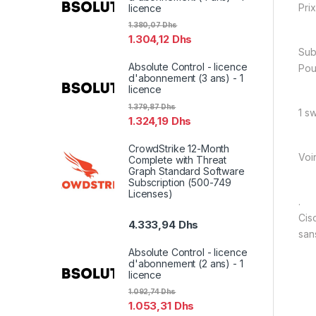
Prix
licence
1.380,07
Dhs
1.304,12
Dhs
Sub
Absolute Control - licence
Pou
d'abonnement (3 ans) - 1
licence
1.379,87
Dhs
1 sw
1.324,19
Dhs
CrowdStrike 12-Month
Voi
Complete with Threat
Graph Standard Software
Subscription (500-749
Licenses)
.
Cis
4.333,94
Dhs
san
Absolute Control - licence
d'abonnement (2 ans) - 1
licence
1.092,74
Dhs
1.053,31
Dhs