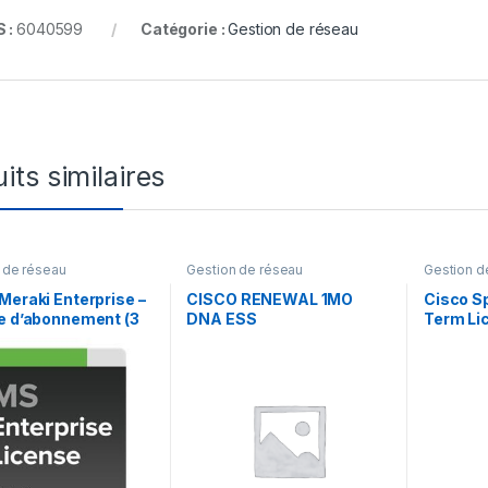
 :
6040599
Catégorie :
Gestion de réseau
its similaires
 de réseau
Gestion de réseau
Gestion d
Meraki Enterprise –
CISCO RENEWAL 1MO
Cisco S
e d’abonnement (3
DNA ESS
Term Lic
 3 Years Enterprise
t – 1 switch