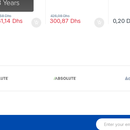
,58
Dhs
426,98
Dhs
31,14
Dhs
300,87
Dhs
0,20
D
E
m