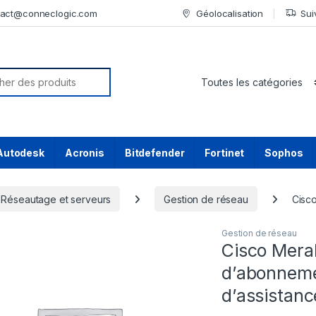
tact@conneclogic.com
Géolocalisation
Sui
or:
Autodesk
Acronis
Bitdefender
Fortinet
Sophos
Réseautage et serveurs
Gestion de réseau
Cisco
Gestion de réseau
Cisco Merak
d’abonneme
d’assistanc