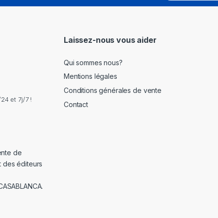
a
i
l
*
Laissez-nous vous aider
Qui sommes nous?
Mentions légales
Conditions générales de vente
4 et 7j/7 !
Contact
ente de
t des éditeurs
 CASABLANCA.