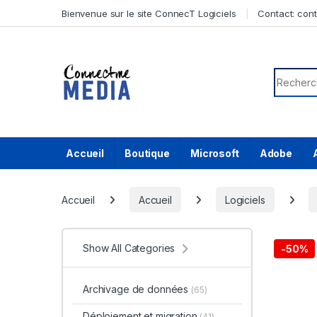
Skip to navigation
Skip to content
Bienvenue sur le site ConnecT Logiciels
Contact:
con
Search f
Accueil
Boutique
Microsoft
Adobe
Accueil
Accueil
Logiciels
Show All Categories
-
50%
Archivage de données
(65)
Déploiement et migration
(41)