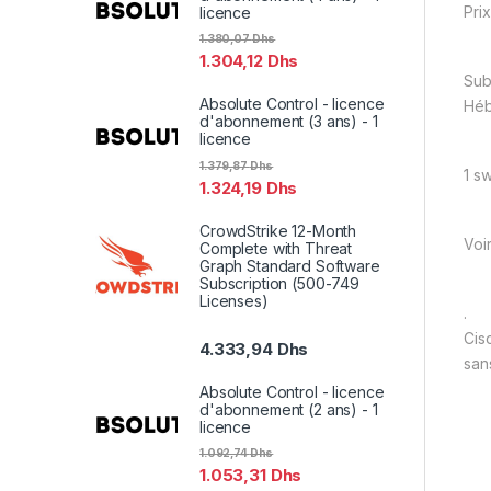
Prix
licence
1.380,07
Dhs
1.304,12
Dhs
Sub
Absolute Control - licence
Hé
d'abonnement (3 ans) - 1
licence
1.379,87
Dhs
1 sw
1.324,19
Dhs
CrowdStrike 12-Month
Voi
Complete with Threat
Graph Standard Software
Subscription (500-749
Licenses)
.
Cis
4.333,94
Dhs
san
Absolute Control - licence
d'abonnement (2 ans) - 1
licence
1.092,74
Dhs
1.053,31
Dhs