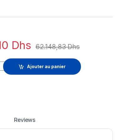
10
Dhs
62.148,83
Dhs
prise - licence d'abonnement (5 ans) + 5 ans d'assistance aux e
Ajouter au panier
Reviews