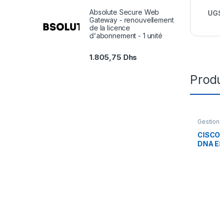
Absolute Secure Web
UGS
Gateway - renouvellement
de la licence
d'abonnement - 1 unité
1.805,75
Dhs
Produ
Gestion
CISCO
DNA E