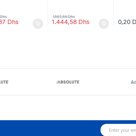
8
Dhs
1.562,66
Dhs
,87
Dhs
1.444,58
Dhs
0,20
D
E
m