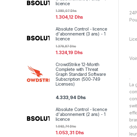
licence
1.380,07
Dhs
24
1.304,12
Dhs
Pou
Absolute Control - licence
d'abonnement (3 ans) - 1
licence
Lic
1.379,87
Dhs
1.324,19
Dhs
Voi
CrowdStrike 12-Month
Complete with Threat
Graph Standard Software
.
Subscription (500-749
Licenses)
La 
com
4.333,94
Dhs
con
swi
Absolute Control - licence
eff
d'abonnement (2 ans) - 1
licence
bra
dot
1.092,74
Dhs
1.053,31
Dhs
leu