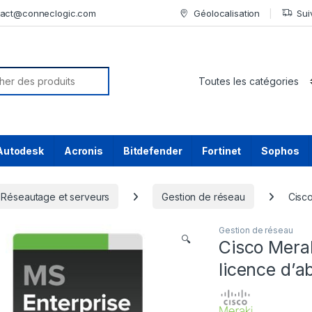
tact@conneclogic.com
Géolocalisation
Sui
or:
Autodesk
Acronis
Bitdefender
Fortinet
Sophos
Réseautage et serveurs
Gestion de réseau
Cisco
Gestion de réseau
🔍
Cisco Mera
licence d’a