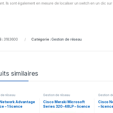
tant. Ils sont également en mesure de localiser un switch en un clic su
 :
3183600
Catégorie :
Gestion de réseau
its similaires
 de réseau
Gestion de réseau
Gestion d
 Network Advantage
Cisco Meraki Microsoft
Cisco N
ce – 1 licence
Series 320-48LP – licence
– licence
d’abonnement (3 ans) – 1