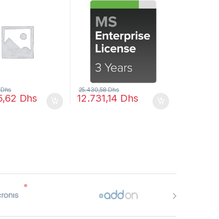
Support – 1 switch
2
Dhs
25.430,58
Dhs
5,62
Dhs
12.731,14
Dhs