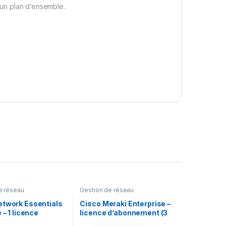
r un plan d’ensemble.
e réseau
Gestion de réseau
etwork Essentials
Cisco Meraki Enterprise –
 – 1 licence
licence d’abonnement (3
ans) + 3 Years Enterprise