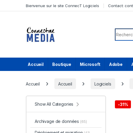
Skip to navigation
Skip to content
Bienvenue sur le site ConnecT Logiciels
Contact:
con
Search f
Accueil
Boutique
Microsoft
Adobe
Accueil
Accueil
Logiciels
Show All Categories
-
31%
Archivage de données
(65)
Déploiement et migration
(41)