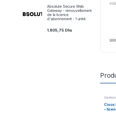
ins
Absolute Secure Web
Gateway - renouvellement
de la licence
d'abonnement - 1 unité
1.805,75
Dhs
UGS
Produ
Gestion
Cisco
– licen