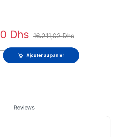
20
Dhs
16.211,02
Dhs
soft Series 320-24P - licence d'abonnement (5 ans) - 1 licence 
Ajouter au panier
Reviews