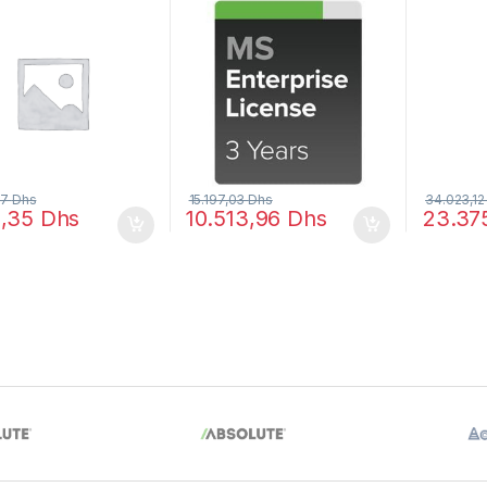
licence
37
Dhs
15.197,03
Dhs
34.023,1
1,35
Dhs
10.513,96
Dhs
23.37