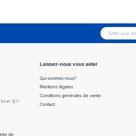
E
m
a
i
l
*
Laissez-nous vous aider
Qui sommes nous?
Mentions légales
Conditions générales de vente
4 et 7j/7 !
Contact
ente de