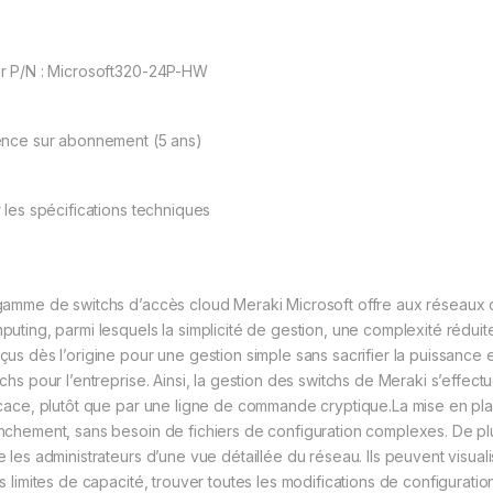
P
r P/N : Microsoft320-24P-HW
ence sur abonnement (5 ans)
r les spécifications techniques
gamme de switchs d’accès cloud Meraki Microsoft offre aux réseaux d
puting, parmi lesquels la simplicité de gestion, une complexité rédui
çus dès l’origine pour une gestion simple sans sacrifier la puissance et
tchs pour l’entreprise. Ainsi, la gestion des switchs de Meraki s’effect
icace, plutôt que par une ligne de commande cryptique.La mise en plac
nchement, sans besoin de fichiers de configuration complexes. De plu
e les administrateurs d’une vue détaillée du réseau. Ils peuvent visua
rs limites de capacité, trouver toutes les modifications de configura