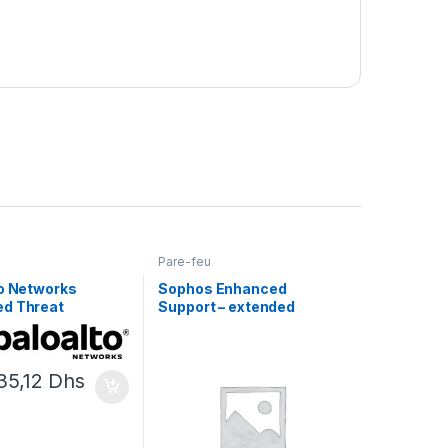
Pare-feu
to Networks
Sophos Enhanced
d Threat
Support – extended
on –
service agreement
llement de la
(renewal) – 4 mois
 d’abonnement (3
35,12
Dhs
 périphérique dans
 HA