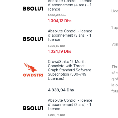
Absolute Control - licence
d'abonnement (4 ans) - 1
licence
Lic
1.380,07
Dhs
1.304,12
Dhs
1 ap
Absolute Control - licence
d'abonnement (3 ans) - 1
licence
Voi
1.379,87
Dhs
1.324,19
Dhs
.
CrowdStrike 12-Month
Complete with Threat
Thr
Graph Standard Software
sécu
Subscription (500-749
Licenses)
glo
la c
4.333,94
Dhs
fou
Absolute Control - licence
d'abonnement (2 ans) - 1
licence
1.092,74
Dhs