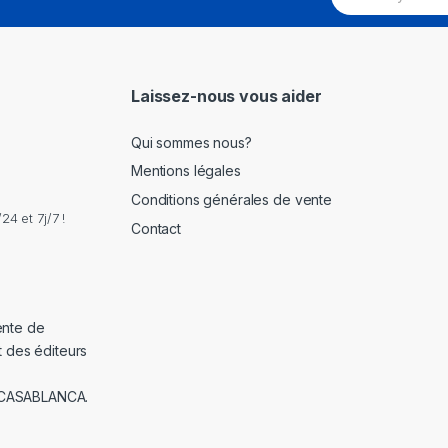
a
i
l
*
Laissez-nous vous aider
Qui sommes nous?
Mentions légales
Conditions générales de vente
4 et 7j/7 !
Contact
ente de
t des éditeurs
 CASABLANCA.