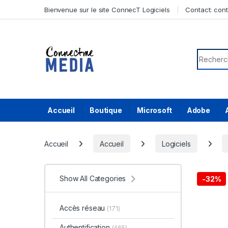
Skip to navigation
Skip to content
Bienvenue sur le site ConnecT Logiciels
Contact:
con
Search f
Accueil
Boutique
Microsoft
Adobe
Accueil
Accueil
Logiciels
Show All Categories
-
32%
Accès réseau
(171)
Authentification
(465)