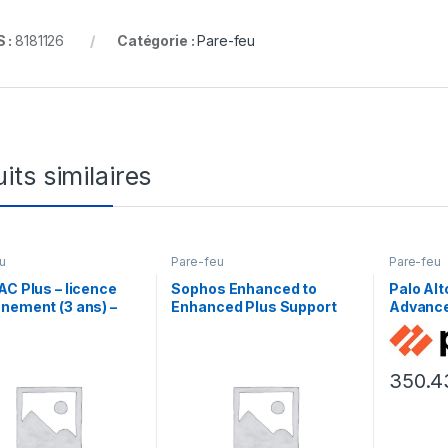
 :
8181126
Catégorie :
Pare-feu
its similaires
u
Pare-feu
Pare-feu
AC Plus – licence
Sophos Enhanced to
Palo Al
nement (3 ans) –
Enhanced Plus Support
Advance
extrémités
Upgrade – contrat de
Preventi
maintenance prolongé – 3
renouve
années
licence
350.4
ans) – 1
la paire