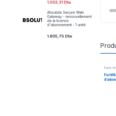
1.053,31
Dhs
UGS
Absolute Secure Web
Gateway - renouvellement
de la licence
d'abonnement - 1 unité
1.805,75
Dhs
Produ
Pare-fe
FortiN
d’abon
1000 