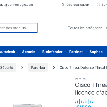
tact@conneclogic.com
Géolocalisation
Sui
or:
Autodesk
Acronis
Bitdefender
Fortinet
Sophos
Sécurité
Pare-feu
Cisco Threat Defense Threat P
Pare-feu
Cisco Threa
licence d’a