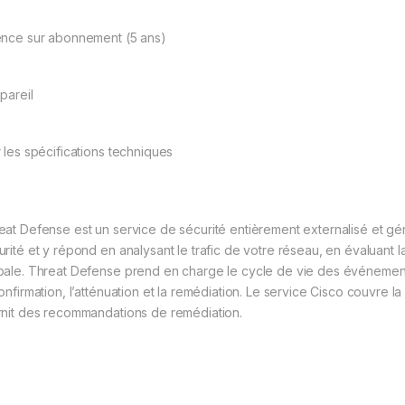
ence sur abonnement (5 ans)
pareil
r les spécifications techniques
eat Defense est un service de sécurité entièrement externalisé et gé
rité et y répond en analysant le trafic de votre réseau, en évaluant la 
bale. Threat Defense prend en charge le cycle de vie des événements
onfirmation, l’atténuation et la remédiation. Le service Cisco couvre la 
rnit des recommandations de remédiation.