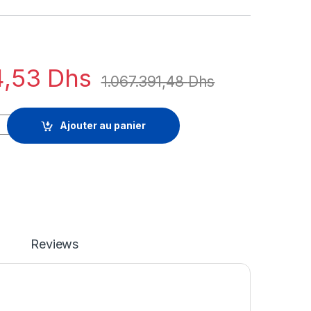
4,53
Dhs
1.067.391,48
Dhs
se Threat Protection - licence d'abonnement (5 ans) - 1 apparei
Ajouter au panier
Reviews