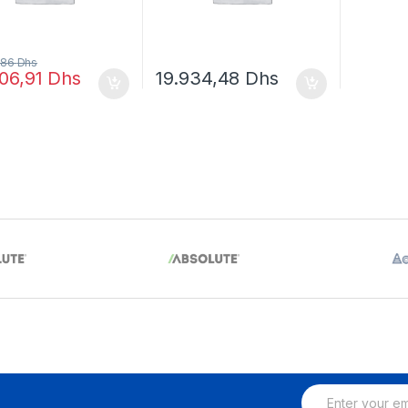
,86
Dhs
206,91
Dhs
19.934,48
Dhs
E
m