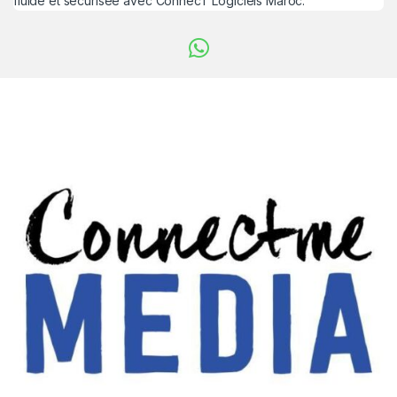
fluide et sécurisée avec ConnecT Logiciels Maroc.