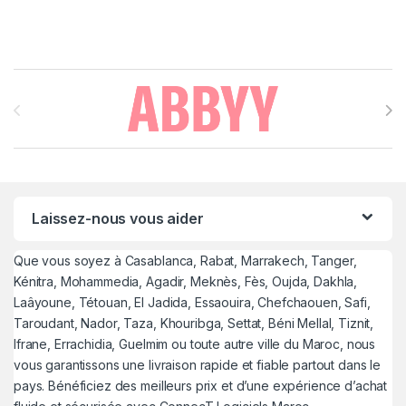
Brands Carousel
Laissez-nous vous aider
Que vous soyez à Casablanca, Rabat, Marrakech, Tanger,
Kénitra, Mohammedia, Agadir, Meknès, Fès, Oujda, Dakhla,
Laâyoune, Tétouan, El Jadida, Essaouira, Chefchaouen, Safi,
Taroudant, Nador, Taza, Khouribga, Settat, Béni Mellal, Tiznit,
Ifrane, Errachidia, Guelmim ou toute autre ville du Maroc, nous
vous garantissons une livraison rapide et fiable partout dans le
pays. Bénéficiez des meilleurs prix et d’une expérience d’achat