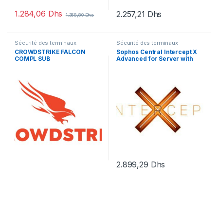
1.284,06
Dhs
2.257,21
Dhs
1.358,80
Dhs
Sécurité des terminaux
Sécurité des terminaux
CROWDSTRIKE FALCON
Sophos Central Intercept X
COMPL SUB
Advanced for Server with
XDR – renouvellement de la
licence d’abonnement (14
mois) – 1 serveur
2.899,29
Dhs