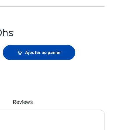
Dhs
Complete - Flex License - 2 Month - Tier 1 - 1 License quantity
Ajouter au panier
Reviews