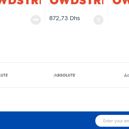
872,73
Dhs
E
m
a