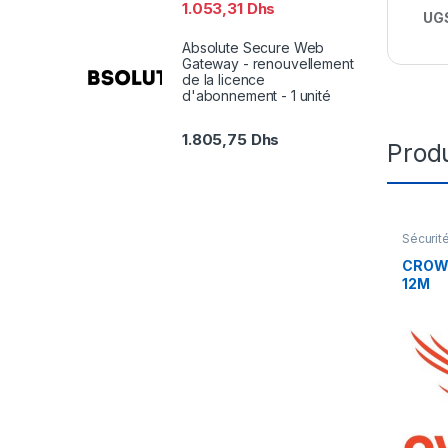
1.053,31
Dhs
UGS
Absolute Secure Web
Gateway - renouvellement
de la licence
d'abonnement - 1 unité
1.805,75
Dhs
Produ
Sécurit
CROW
12M