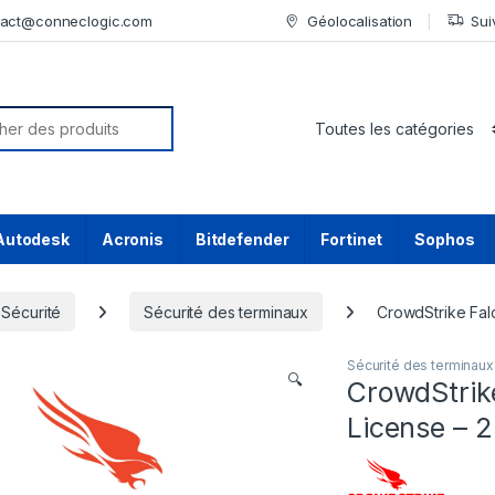
tact@conneclogic.com
Géolocalisation
Sui
or:
Autodesk
Acronis
Bitdefender
Fortinet
Sophos
Sécurité
Sécurité des terminaux
CrowdStrike Falc
Sécurité des terminaux
🔍
CrowdStrik
License – 2