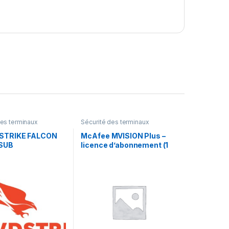
des terminaux
Sécurité des terminaux
TRIKE FALCON
McAfee MVISION Plus –
SUB
licence d’abonnement (1
an) + 1 an de support de
Business Software – 1
utilisateur