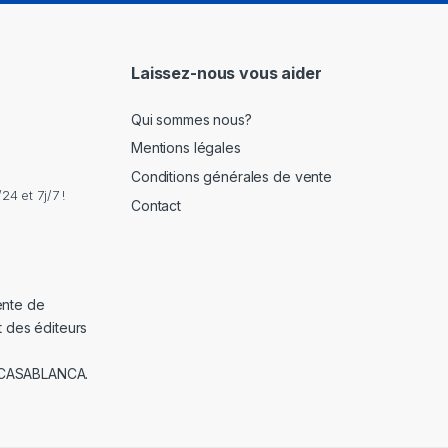
i
l
*
Laissez-nous vous aider
Qui sommes nous?
Mentions légales
Conditions générales de vente
4 et 7j/7 !
Contact
ente de
t des éditeurs
 CASABLANCA.