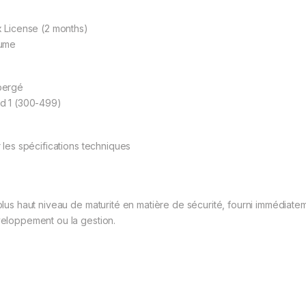
x License (2 months)
ume
bergé
d 1 (300-499)
r les spécifications techniques
plus haut niveau de maturité en matière de sécurité, fourni immédiat
eloppement ou la gestion.