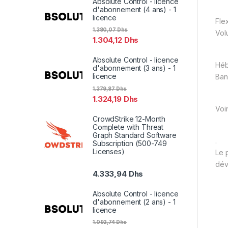
Absolute Control - licence
d'abonnement (4 ans) - 1
licence
Fle
1.380,07
Dhs
Vol
1.304,12
Dhs
Absolute Control - licence
Hé
d'abonnement (3 ans) - 1
licence
Ban
1.379,87
Dhs
1.324,19
Dhs
Voi
CrowdStrike 12-Month
Complete with Threat
Graph Standard Software
.
Subscription (500-749
Licenses)
Le 
dév
4.333,94
Dhs
Absolute Control - licence
d'abonnement (2 ans) - 1
licence
1.092,74
Dhs