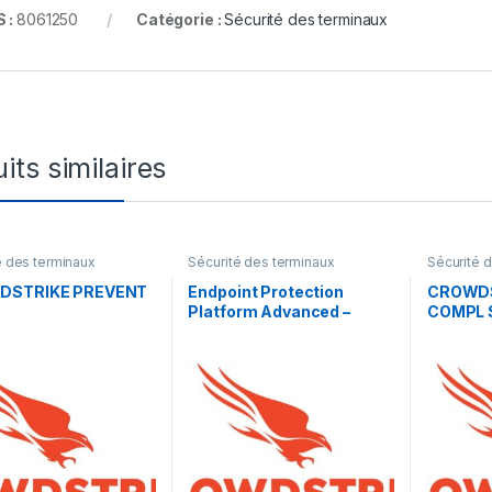
 :
8061250
Catégorie :
Sécurité des terminaux
its similaires
é des terminaux
Sécurité des terminaux
Sécurité 
DSTRIKE PREVENT
Endpoint Protection
CROWDS
Platform Advanced –
COMPL 
licence d’abonnement (1
an) – 1 licence