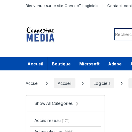
Skip to navigation
Skip to content
Bienvenue sur le site ConnecT Logiciels
Contact:
con
Search f
Accueil
Boutique
Microsoft
Adobe
Accueil
Accueil
Logiciels
Show All Categories
Accès réseau
(171)
Authentification
(465)