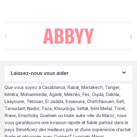
Brands Carousel
Laissez-nous vous aider
Que vous soyez à Casablanca, Rabat, Marrakech, Tanger,
Kénitra, Mohammedia, Agadir, Meknès, Fès, Oujda, Dakhla,
Laâyoune, Tétouan, El Jadida, Essaouira, Chefchaouen, Safi,
Taroudant, Nador, Taza, Khouribga, Settat, Béni Mellal, Tiznit,
Ifrane, Errachidia, Guelmim ou toute autre ville du Maroc, nous
vous garantissons une livraison rapide et fiable partout dans le
pays. Bénéficiez des meilleurs prix et d’une expérience d’achat
fluide et sécurisée avec ConnecT Logiciels Maroc.