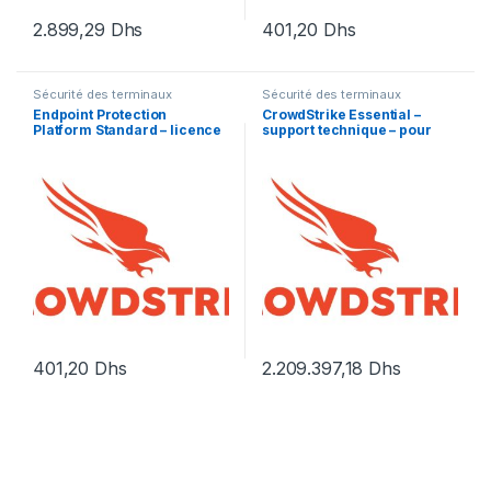
2.899,29
Dhs
401,20
Dhs
Sécurité des terminaux
Sécurité des terminaux
Endpoint Protection
CrowdStrike Essential –
Platform Standard – licence
support technique – pour
d’abonnement (1 an) – 1
CrowdStrike Falcon – 5
licence
années
401,20
Dhs
2.209.397,18
Dhs