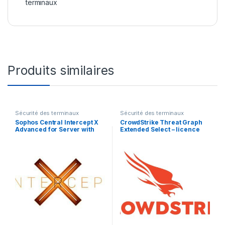
terminaux
Produits similaires
Sécurité des terminaux
Sécurité des terminaux
Sophos Central Intercept X
CrowdStrike Threat Graph
Advanced for Server with
Extended Select – licence
XDR – renouvellement de la
d’abonnement (1 an) – 1
licence d’abonnement (14
licence
mois) – 1 serveur