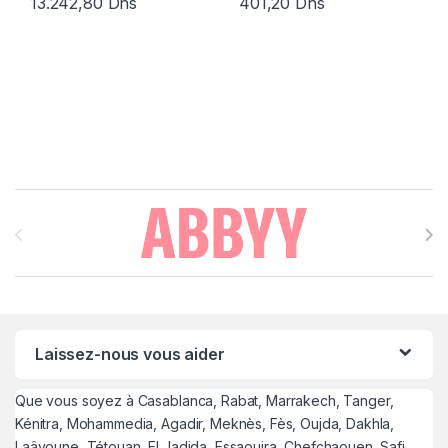
13.242,80
Dhs
401,20
Dhs
Brands Carousel
Laissez-nous vous aider
Que vous soyez à Casablanca, Rabat, Marrakech, Tanger,
Kénitra, Mohammedia, Agadir, Meknès, Fès, Oujda, Dakhla,
Laâyoune, Tétouan, El Jadida, Essaouira, Chefchaouen, Safi,