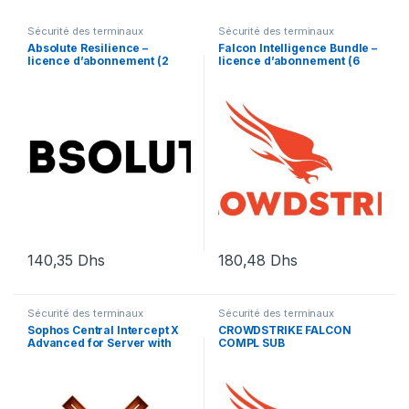
Sécurité des terminaux
Sécurité des terminaux
Absolute Resilience –
Falcon Intelligence Bundle –
licence d’abonnement (2
licence d’abonnement (6
mois) – 1 utilisateur
mois) – 1 licence
140,35
Dhs
180,48
Dhs
Sécurité des terminaux
Sécurité des terminaux
Sophos Central Intercept X
CROWDSTRIKE FALCON
Advanced for Server with
COMPL SUB
XDR – renouvellement de la
licence d’abonnement (14
mois) – 1 serveur