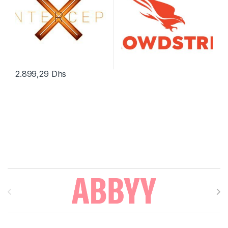
2.899,29
Dhs
Brands Carousel