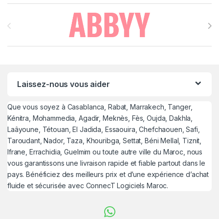
Brands Carousel
Laissez-nous vous aider
Que vous soyez à Casablanca, Rabat, Marrakech, Tanger,
Kénitra, Mohammedia, Agadir, Meknès, Fès, Oujda, Dakhla,
Laâyoune, Tétouan, El Jadida, Essaouira, Chefchaouen, Safi,
Taroudant, Nador, Taza, Khouribga, Settat, Béni Mellal, Tiznit,
Ifrane, Errachidia, Guelmim ou toute autre ville du Maroc, nous
vous garantissons une livraison rapide et fiable partout dans le
pays. Bénéficiez des meilleurs prix et d’une expérience d’achat
fluide et sécurisée avec ConnecT Logiciels Maroc.