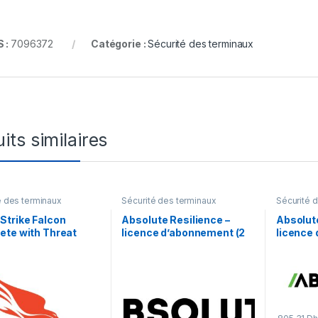
 :
7096372
Catégorie :
Sécurité des terminaux
its similaires
é des terminaux
Sécurité des terminaux
Sécurité 
Strike Falcon
Absolute Resilience –
Absolute
ete with Threat
licence d’abonnement (2
licence
 Standard Software
mois) – 1 utilisateur
ans) – 1 
iption