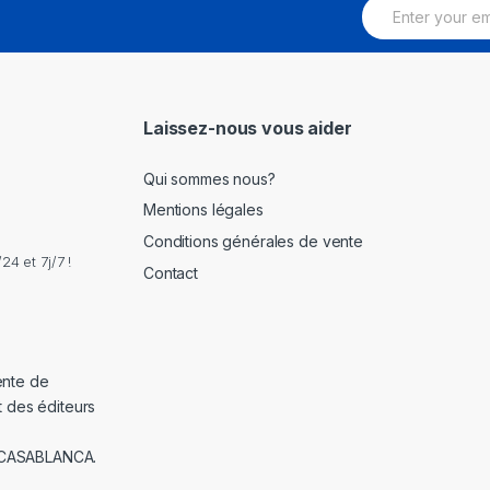
E
m
a
i
l
*
Laissez-nous vous aider
Qui sommes nous?
Mentions légales
Conditions générales de vente
4 et 7j/7 !
Contact
ente de
t des éditeurs
 CASABLANCA.