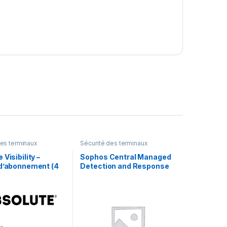
des terminaux
Sécurité des terminaux
 Visibility –
Sophos Central Managed
 d’abonnement (4
Detection and Response
licence
Complete Server –
renouvellement de la
licence d’abonnement (9
mois) – 1 serveur