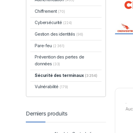
Chiffrement
(70)
Cybersécurité
(224)
Gestion des identités
(96)
Pare-feu
(2 361)
Prévention des pertes de
données
(33)
Sécurité des terminaux
(3 254)
Vulnérabilité
(179)
.
Auc
Derniers produits