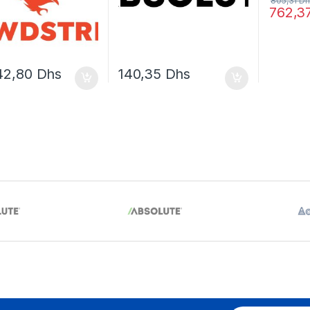
805,31
Dh
762,3
42,80
Dhs
140,35
Dhs