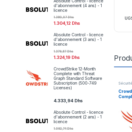
Absolute Control - licence
d'abonnement (4 ans) - 1
licence
1.380,07
Dhs
UGS
1.304,12
Dhs
Absolute Control - licence
d'abonnement (3 ans) - 1
licence
1.379,87
Dhs
Produ
1.324,19
Dhs
CrowdStrike 12-Month
Complete with Threat
Graph Standard Software
Subscription (500-749
Sécurit
Licenses)
Crowd
Compl
4.333,94
Dhs
Graph
Subscr
Absolute Control - licence
d'abonnement (2 ans) - 1
licence
1.092,74
Dhs