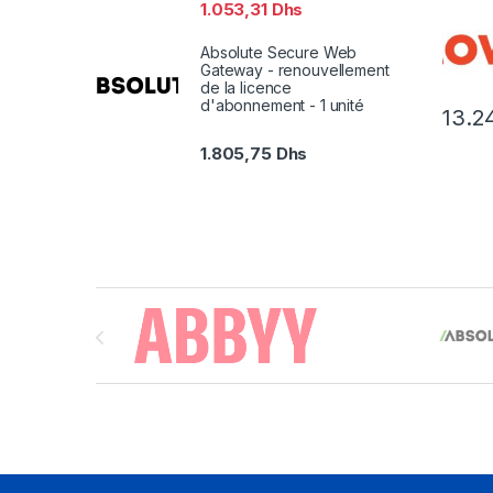
1.053,31
Dhs
Absolute Secure Web
Gateway - renouvellement
de la licence
d'abonnement - 1 unité
13.2
1.805,75
Dhs
Brands Carousel