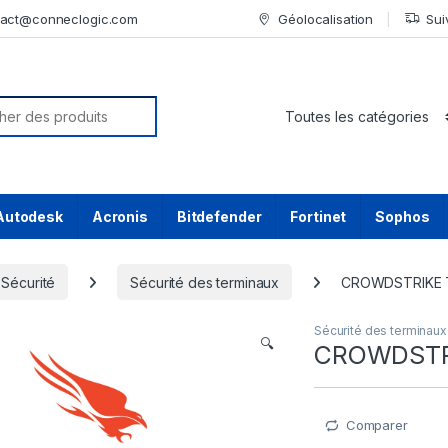
tact@conneclogic.com
Géolocalisation
Sui
or:
Autodesk
Acronis
Bitdefender
Fortinet
Sophos
Sécurité
Sécurité des terminaux
CROWDSTRIKE 
Sécurité des terminaux
🔍
CROWDSTR
Comparer