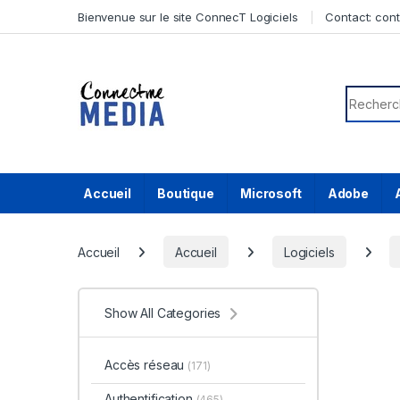
Skip to navigation
Skip to content
Bienvenue sur le site ConnecT Logiciels
Contact:
con
Search f
Accueil
Boutique
Microsoft
Adobe
Accueil
Accueil
Logiciels
Show All Categories
Accès réseau
(171)
Authentification
(465)