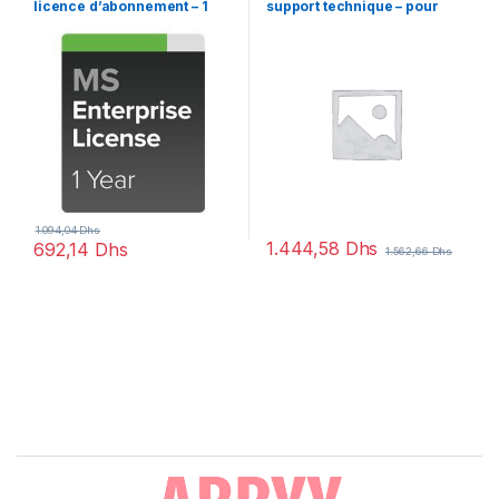
licence d’abonnement – 1
support technique – pour
switch
Cisco DNA Advantage
1.094,04
Dhs
1.444,58
Dhs
692,14
Dhs
1.562,66
Dhs
Brands Carousel