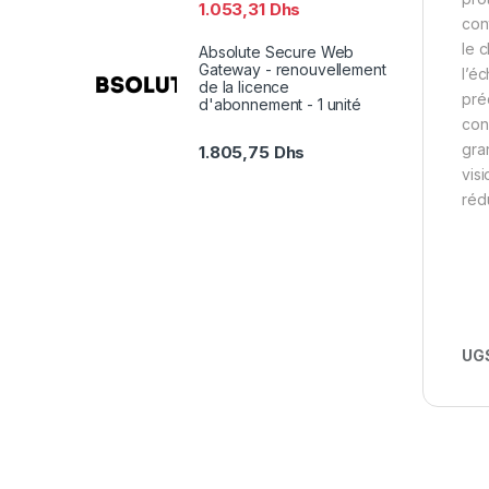
1.053,31
Dhs
con
le 
Absolute Secure Web
Gateway - renouvellement
l’é
de la licence
pré
d'abonnement - 1 unité
con
gra
1.805,75
Dhs
vis
réd
UGS