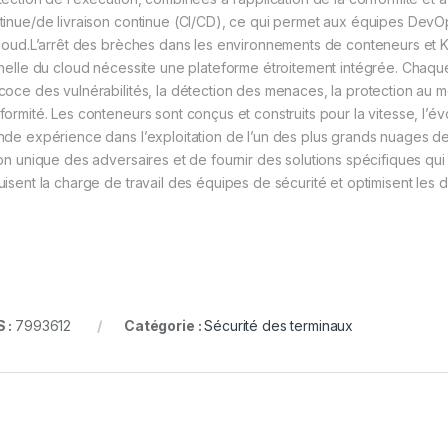
tinue/de livraison continue (CI/CD), ce qui permet aux équipes DevOp
cloud.L’arrêt des brèches dans les environnements de conteneurs et 
chelle du cloud nécessite une plateforme étroitement intégrée. Chaque f
coce des vulnérabilités, la détection des menaces, la protection au mo
formité. Les conteneurs sont conçus et construits pour la vitesse, l’évo
nde expérience dans l’exploitation de l’un des plus grands nuages de
ion unique des adversaires et de fournir des solutions spécifiques qu
uisent la charge de travail des équipes de sécurité et optimisent les
 :
7993612
Catégorie :
Sécurité des terminaux