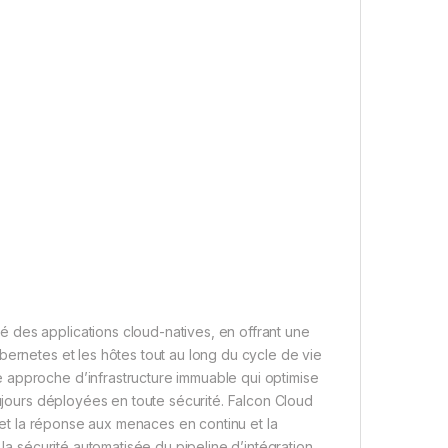
 des applications cloud-natives, en offrant une
bernetes et les hôtes tout au long du cycle de vie
 approche d’infrastructure immuable qui optimise
oujours déployées en toute sécurité. Falcon Cloud
n et la réponse aux menaces en continu et la
 la sécurité automatisée du pipeline d’intégration