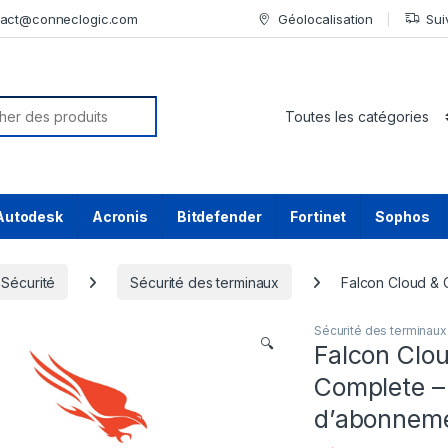
tact@conneclogic.com
Géolocalisation
Sui
or:
Autodesk
Acronis
Bitdefender
Fortinet
Sophos
Sécurité
Sécurité des terminaux
Falcon Cloud & C
Sécurité des terminaux
🔍
Falcon Clou
Complete – 
d’abonnemen