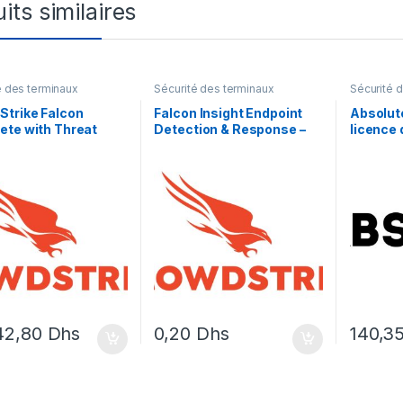
its similaires
é des terminaux
Sécurité des terminaux
Sécurité 
Strike Falcon
Falcon Insight Endpoint
Absolute
ete with Threat
Detection & Response –
licence
 Standard Software
licence d’abonnement (3
mois) – 1
iption
ans) – 1 point d’extrémité
42,80
Dhs
0,20
Dhs
140,3