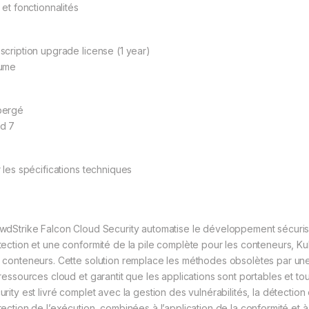
 et fonctionnalités
scription upgrade license (1 year)
ume
bergé
d 7
r les spécifications techniques
wdStrike Falcon Cloud Security automatise le développement sécurisé
tection et une conformité de la pile complète pour les conteneurs, Ku
 conteneurs. Cette solution remplace les méthodes obsolètes par une
 ressources cloud et garantit que les applications sont portables et t
urity est livré complet avec la gestion des vulnérabilités, la détectio
tection de l’exécution, combinées à l’application de la conformité et à