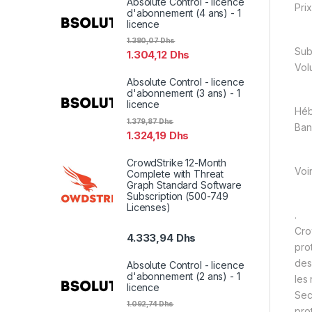
Absolute Control - licence
Prix
d'abonnement (4 ans) - 1
licence
1.380,07
Dhs
Sub
1.304,12
Dhs
Vol
Absolute Control - licence
d'abonnement (3 ans) - 1
licence
Hé
1.379,87
Dhs
Ban
1.324,19
Dhs
CrowdStrike 12-Month
Voi
Complete with Threat
Graph Standard Software
Subscription (500-749
Licenses)
.
Cro
4.333,94
Dhs
pro
des
Absolute Control - licence
d'abonnement (2 ans) - 1
les
licence
Sec
1.092,74
Dhs
pro