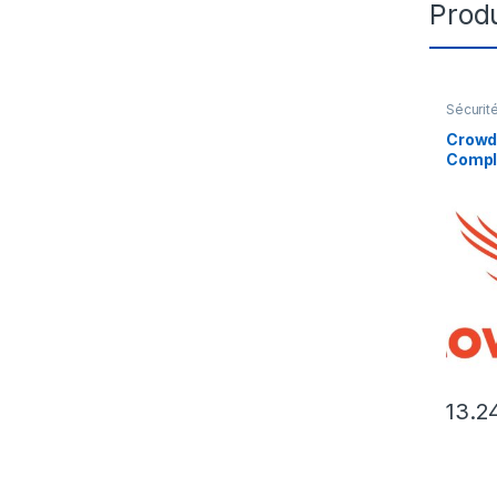
Produ
Sécurit
Crowd
Compl
Graph
Subscr
13.2