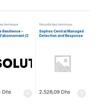
des terminaux
Sécurité des terminaux
 Resilience –
Sophos Central Managed
 d’abonnement (2
Detection and Response
 utilisateur
Complete Server –
renouvellement de la
licence d’abonnement (9
mois) – 1 serveur
5
Dhs
2.528,09
Dhs