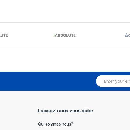
E
m
a
i
l
*
Laissez-nous vous aider
Qui sommes nous?