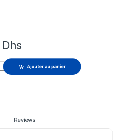
4
Dhs
ainer Security Complete - mise à niveau de la licence d'abonnem
Ajouter au panier
Reviews