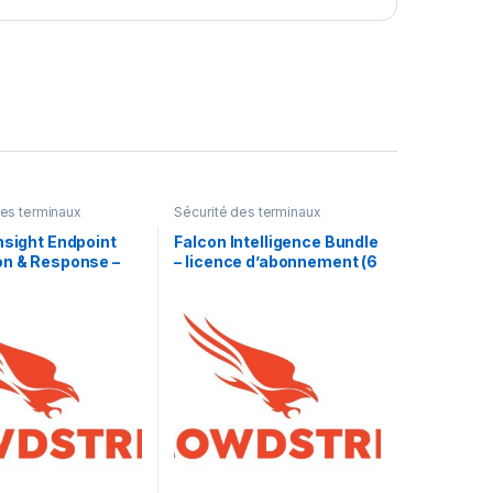
des terminaux
Sécurité des terminaux
nsight Endpoint
Falcon Intelligence Bundle
on & Response –
– licence d’abonnement (6
 d’abonnement (3
mois) – 1 licence
 point d’extrémité