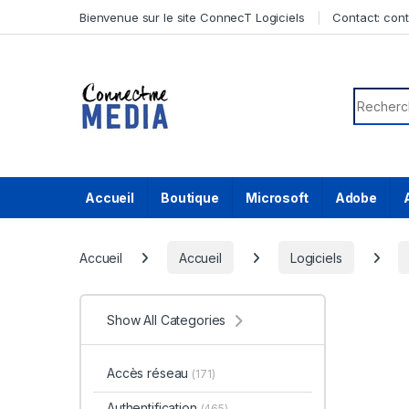
Skip to navigation
Skip to content
Bienvenue sur le site ConnecT Logiciels
Contact:
con
Search f
Accueil
Boutique
Microsoft
Adobe
Accueil
Accueil
Logiciels
Show All Categories
Accès réseau
(171)
Authentification
(465)