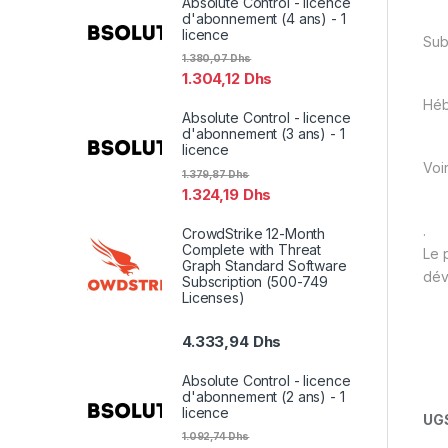
Absolute Control - licence
d'abonnement (4 ans) - 1
licence
Sub
1.380,07
Dhs
1.304,12
Dhs
Hé
Absolute Control - licence
d'abonnement (3 ans) - 1
licence
Voi
1.379,87
Dhs
1.324,19
Dhs
.
CrowdStrike 12-Month
Complete with Threat
Le 
Graph Standard Software
dév
Subscription (500-749
Licenses)
4.333,94
Dhs
Absolute Control - licence
d'abonnement (2 ans) - 1
licence
UGS
1.092,74
Dhs