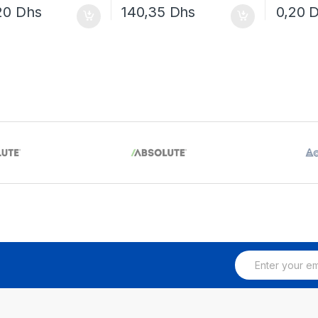
20
Dhs
140,35
Dhs
0,20
D
E
m
a
i
l