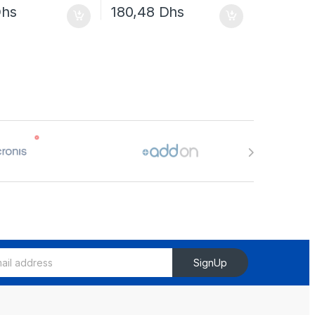
hs
180,48
Dhs
SignUp