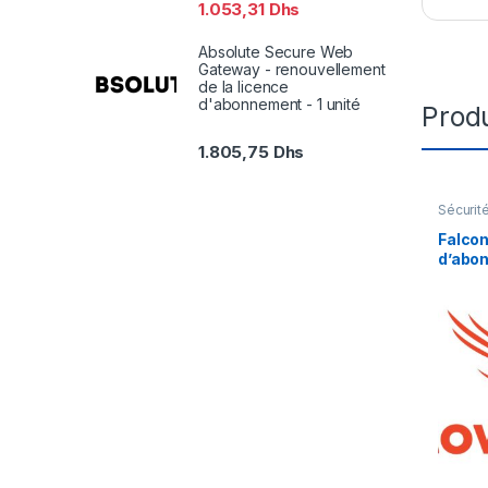
1.053,31
Dhs
Absolute Secure Web
Gateway - renouvellement
de la licence
d'abonnement - 1 unité
Produ
1.805,75
Dhs
Sécurit
Falcon
d’abon
licenc