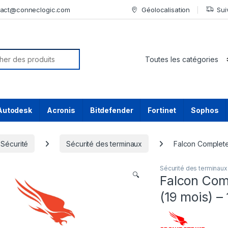
tact@conneclogic.com
Géolocalisation
Sui
or:
Autodesk
Acronis
Bitdefender
Fortinet
Sophos
Sécurité
Sécurité des terminaux
Falcon Complete 
Sécurité des terminaux
🔍
Falcon Com
(19 mois) – 