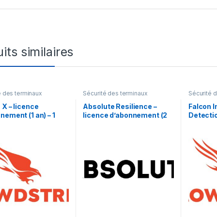
its similaires
é des terminaux
Sécurité des terminaux
Sécurité 
 X – licence
Absolute Resilience –
Falcon I
nement (1 an) – 1
licence d’abonnement (2
Detecti
e
mois) – 1 utilisateur
licence
ans) – 1