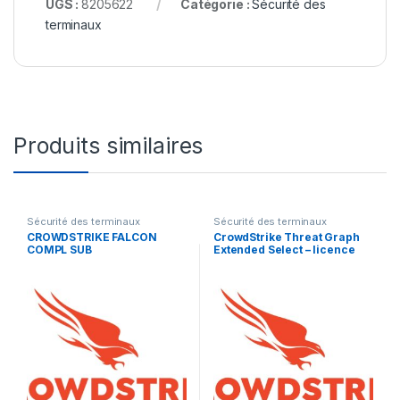
UGS :
8205622
Catégorie :
Sécurité des
terminaux
Produits similaires
Sécurité des terminaux
Sécurité des terminaux
CROWDSTRIKE FALCON
CrowdStrike Threat Graph
COMPL SUB
Extended Select – licence
d’abonnement (1 an) – 1
licence