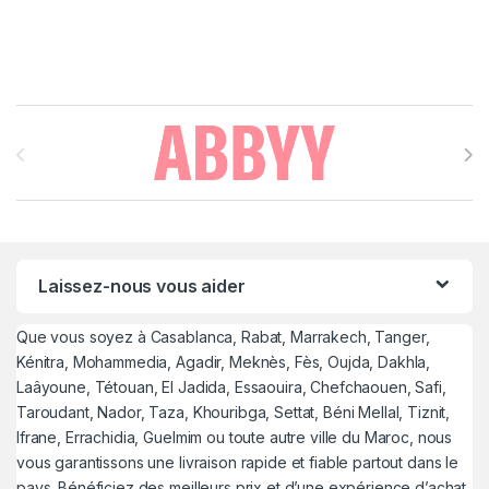
Brands Carousel
Laissez-nous vous aider
Que vous soyez à Casablanca, Rabat, Marrakech, Tanger,
Kénitra, Mohammedia, Agadir, Meknès, Fès, Oujda, Dakhla,
Laâyoune, Tétouan, El Jadida, Essaouira, Chefchaouen, Safi,
Taroudant, Nador, Taza, Khouribga, Settat, Béni Mellal, Tiznit,
Ifrane, Errachidia, Guelmim ou toute autre ville du Maroc, nous
vous garantissons une livraison rapide et fiable partout dans le
pays. Bénéficiez des meilleurs prix et d’une expérience d’achat