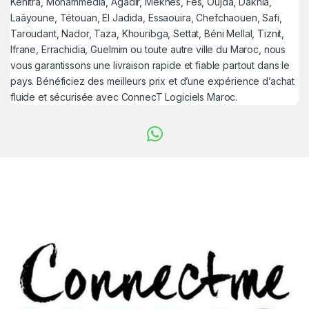
Kénitra, Mohammedia, Agadir, Meknès, Fès, Oujda, Dakhla,
Laâyoune, Tétouan, El Jadida, Essaouira, Chefchaouen, Safi,
Taroudant, Nador, Taza, Khouribga, Settat, Béni Mellal, Tiznit,
Ifrane, Errachidia, Guelmim ou toute autre ville du Maroc, nous
vous garantissons une livraison rapide et fiable partout dans le
pays. Bénéficiez des meilleurs prix et d’une expérience d’achat
fluide et sécurisée avec ConnecT Logiciels Maroc.