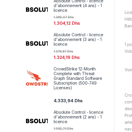
Absolute Control - licence
d'abonnement (4 ans) - 1
licence
Lic
1.380,07
Dhs
Hé
1.304,12
Dhs
Ban
Absolute Control - licence
d'abonnement (3 ans) - 1
licence
1 po
Vol
1.379,87
Dhs
1.324,19
Dhs
CrowdStrike 12-Month
Voi
Complete with Threat
Graph Standard Software
Subscription (500-749
Licenses)
.
Cro
4.333,94
Dhs
con
des
Absolute Control - licence
Pro
d'abonnement (2 ans) - 1
licence
art
nav
1.092,74
Dhs