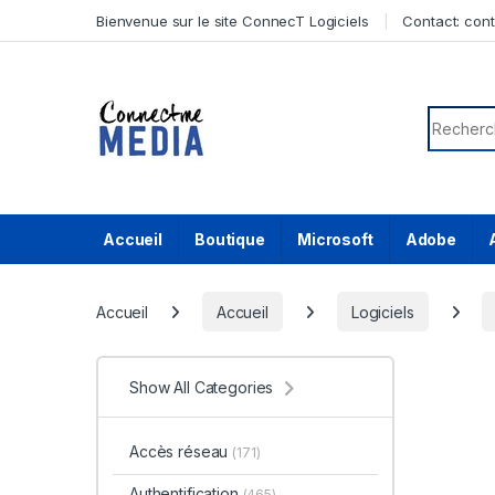
Skip to navigation
Skip to content
Bienvenue sur le site ConnecT Logiciels
Contact:
con
Search f
Accueil
Boutique
Microsoft
Adobe
Accueil
Accueil
Logiciels
Show All Categories
Accès réseau
(171)
Authentification
(465)