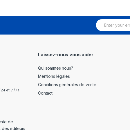
E
m
a
i
l
*
Laissez-nous vous aider
Qui sommes nous?
Mentions légales
Conditions générales de vente
4 et 7j/7 !
Contact
ente de
t des éditeurs