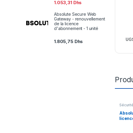
1.053,31
Dhs
Absolute Secure Web
Gateway - renouvellement
de la licence
d'abonnement - 1 unité
UGS
1.805,75
Dhs
Produ
Sécurit
Absolu
licenc
ans) – 