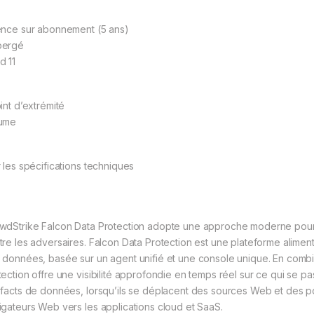
ence sur abonnement (5 ans)
bergé
d 11
int d’extrémité
ume
r les spécifications techniques
wdStrike Falcon Data Protection adopte une approche moderne pour 
tre les adversaires. Falcon Data Protection est une plateforme alimen
 données, basée sur un agent unifié et une console unique. En combin
tection offre une visibilité approfondie en temps réel sur ce qui se 
efacts de données, lorsqu’ils se déplacent des sources Web et des poi
igateurs Web vers les applications cloud et SaaS.