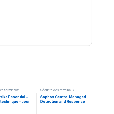
des terminaux
Sécurité des terminaux
ike Essential –
Sophos Central Managed
technique – pour
Detection and Response
ike Falcon – 5
Complete Server –
renouvellement de la