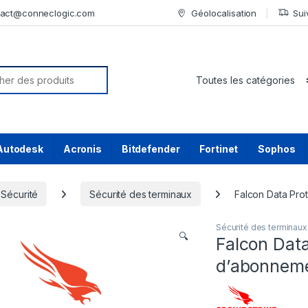
tact@conneclogic.com
Géolocalisation
Sui
or:
Autodesk
Acronis
Bitdefender
Fortinet
Sophos
Sécurité
Sécurité des terminaux
Falcon Data Prot
Sécurité des terminaux
🔍
Falcon Data
d’abonnemen