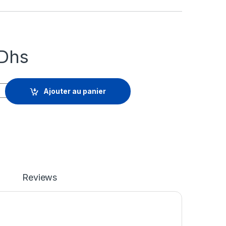
Dhs
ion - licence d'abonnement (5 ans) - 1 point d'extrémité quanti
Ajouter au panier
Reviews