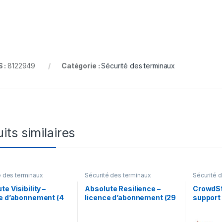
 :
8122949
Catégorie :
Sécurité des terminaux
its similaires
é des terminaux
Sécurité des terminaux
Sécurité 
te Visibility –
Absolute Resilience –
CrowdStr
e d’abonnement (4
licence d’abonnement (29
support 
1 licence
mois) – 1 licence
CrowdStr
années