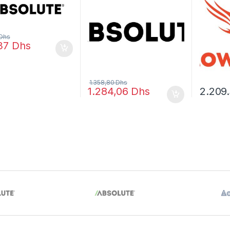
Dhs
,37
Dhs
1.358,80
Dhs
1.284,06
Dhs
2.209