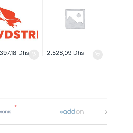
licence d’abonnement (9
mois) – 1 serveur
.397,18
Dhs
2.528,09
Dhs