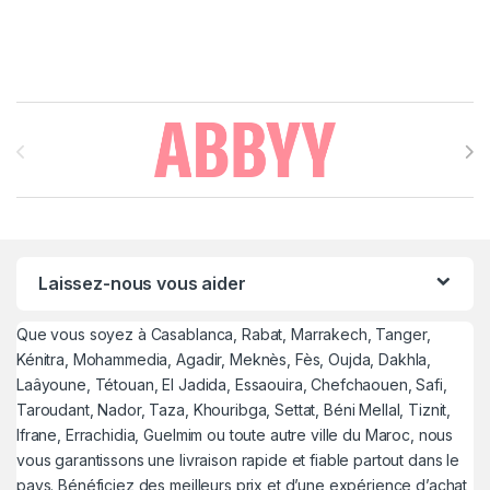
Brands Carousel
Laissez-nous vous aider
Que vous soyez à Casablanca, Rabat, Marrakech, Tanger,
Kénitra, Mohammedia, Agadir, Meknès, Fès, Oujda, Dakhla,
Laâyoune, Tétouan, El Jadida, Essaouira, Chefchaouen, Safi,
Taroudant, Nador, Taza, Khouribga, Settat, Béni Mellal, Tiznit,
Ifrane, Errachidia, Guelmim ou toute autre ville du Maroc, nous
vous garantissons une livraison rapide et fiable partout dans le
pays. Bénéficiez des meilleurs prix et d’une expérience d’achat