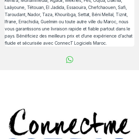
Kénitra, Mohammedia, Agadir, Meknès, Fès, Oujda, Dakhla,
Laâyoune, Tétouan, El Jadida, Essaouira, Chefchaouen, Safi,
Taroudant, Nador, Taza, Khouribga, Settat, Béni Mellal, Tiznit,
Ifrane, Errachidia, Guelmim ou toute autre ville du Maroc, nous
vous garantissons une livraison rapide et fiable partout dans le
pays. Bénéficiez des meilleurs prix et d’une expérience d’achat
fluide et sécurisée avec ConnecT Logiciels Maroc.