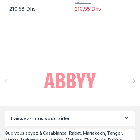
220,51
Dhs
210,58
Dhs
210,58
Dhs
Brands Carousel
Laissez-nous vous aider
Que vous soyez à Casablanca, Rabat, Marrakech, Tanger,