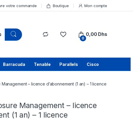
vre votre commande
Boutique
Mon compte
0,00
Dhs
0
Barracuda
Tenable
Parallels
Cisco
 Management – licence d’abonnement (1 an) – 1 licence
osure Management – licence
t (1 an) – 1 licence