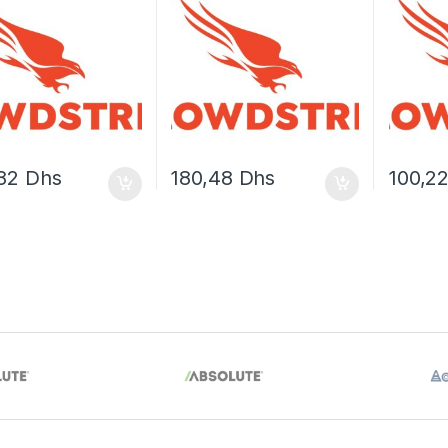
,82
Dhs
180,48
Dhs
100,2