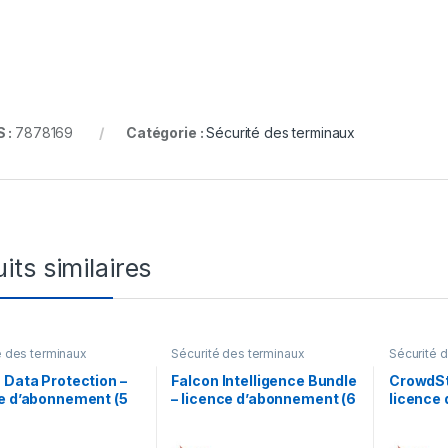
 :
7878169
Catégorie :
Sécurité des terminaux
its similaires
é des terminaux
Sécurité des terminaux
Sécurité 
 Data Protection –
Falcon Intelligence Bundle
CrowdStr
e d’abonnement (5
– licence d’abonnement (6
licence
 1 point d’extrémité
mois) – 1 licence
mois) – 