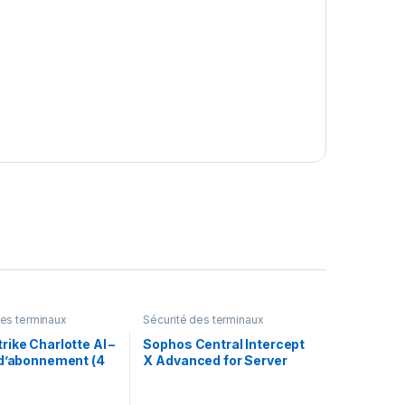
des terminaux
Sécurité des terminaux
ike Charlotte AI –
Sophos Central Intercept
 d’abonnement (4
X Advanced for Server
1 licence
with XDR –
renouvellement de la