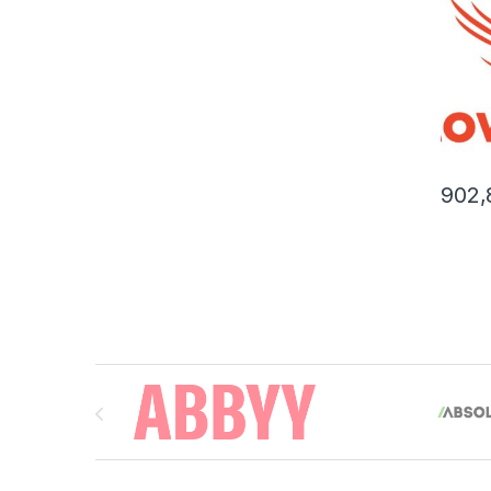
902
Brands Carousel