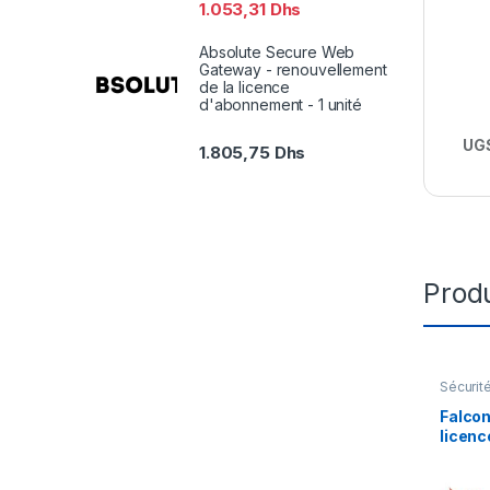
1.053,31
Dhs
Absolute Secure Web
Gateway - renouvellement
de la licence
d'abonnement - 1 unité
UGS
1.805,75
Dhs
Produ
Sécurit
Falcon
licenc
ans) –