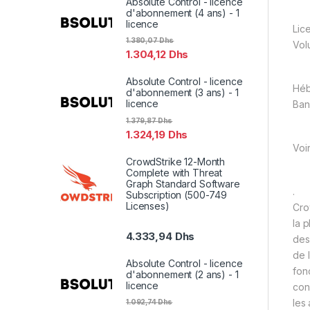
Absolute Control - licence
d'abonnement (4 ans) - 1
licence
Lic
1.380,07
Dhs
Vol
1.304,12
Dhs
Absolute Control - licence
Hé
d'abonnement (3 ans) - 1
licence
Ban
1.379,87
Dhs
1.324,19
Dhs
Voi
CrowdStrike 12-Month
Complete with Threat
Graph Standard Software
.
Subscription (500-749
Licenses)
Cro
la 
4.333,94
Dhs
des
de 
Absolute Control - licence
fon
d'abonnement (2 ans) - 1
licence
con
les
1.092,74
Dhs