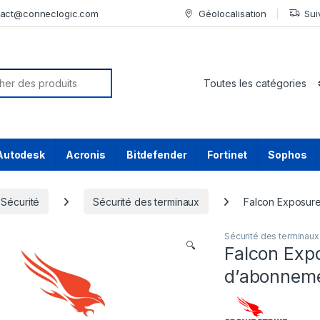
tact@conneclogic.com
Géolocalisation
Sui
or:
Autodesk
Acronis
Bitdefender
Fortinet
Sophos
Sécurité
Sécurité des terminaux
Falcon Exposure
Sécurité des terminaux
🔍
Falcon Exp
d’abonnemen