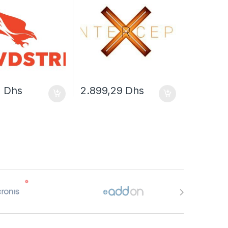
licence d’abonnement (14
mois) – 1 serveur
2
Dhs
2.899,29
Dhs