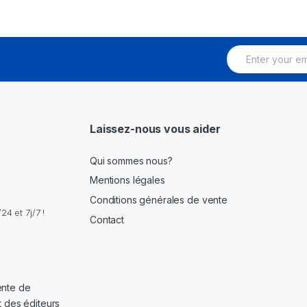
E
m
a
i
l
*
Laissez-nous vous aider
Qui sommes nous?
Mentions légales
Conditions générales de vente
4 et 7j/7 !
Contact
ente de
t des éditeurs