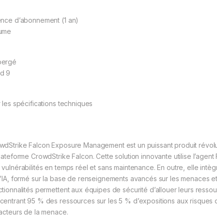
ence d’abonnement (1 an)
ume
bergé
d 9
r les spécifications techniques
wdStrike Falcon Exposure Management est un puissant produit révolu
plateforme CrowdStrike Falcon. Cette solution innovante utilise l’agent
 vulnérabilités en temps réel et sans maintenance. En outre, elle intèg
l’IA, formé sur la base de renseignements avancés sur les menaces e
ctionnalités permettent aux équipes de sécurité d’allouer leurs resso
centrant 95 % des ressources sur les 5 % d’expositions aux risques qu
 acteurs de la menace.