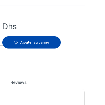
1
Dhs
nagement - licence d'abonnement (1 an) - 1 licence quantity
Ajouter au panier
Reviews