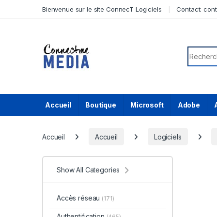
Skip to navigation
Skip to content
Bienvenue sur le site ConnecT Logiciels
Contact:
con
Search f
Accueil
Boutique
Microsoft
Adobe
Accueil
Accueil
Logiciels
Show All Categories
Accès réseau
(171)
Authentification
(465)