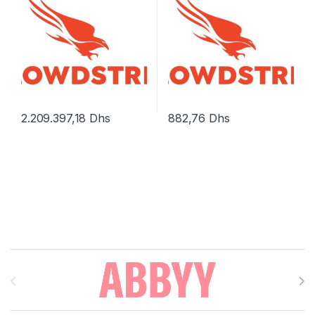
2.209.397,18
Dhs
882,76
Dhs
Brands Carousel