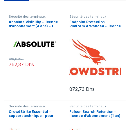
Sécurité des terminaux
Sécurité des terminaux
Absolute Visibility – licence
Endpoint Protection
d’abonnement (4 ans) – 1
Platform Advanced – licence
licence
d’abonnement (1 an) – 1
licence
805,31
Dhs
762,37
Dhs
872,73
Dhs
Sécurité des terminaux
Sécurité des terminaux
CrowdStrike Essential –
Falcon Search Retention –
support technique – pour
licence d’abonnement (1 an)
CrowdStrike Falcon – 5
– 1 licence
années