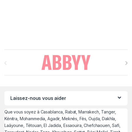
Brands Carousel
Laissez-nous vous aider
Que vous soyez à Casablanca, Rabat, Marrakech, Tanger,
Kénitra, Mohammedia, Agadir, Meknès, Fès, Oujda, Dakhla,
Laâyoune, Tétouan, El Jadida, Essaouira, Chefchaouen, Safi,