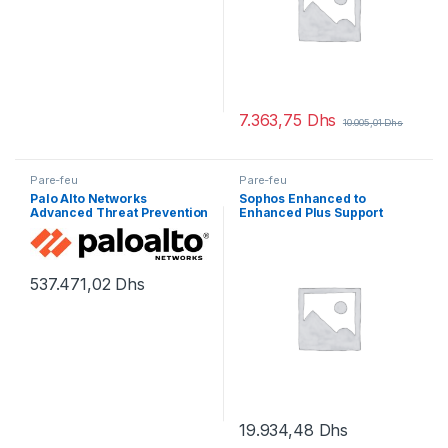
7.363,75
Dhs
10.005,01
Dhs
Pare-feu
Pare-feu
Palo Alto Networks
Sophos Enhanced to
Advanced Threat Prevention
Enhanced Plus Support
– licence d’abonnement (1
Upgrade – contrat de
an) – 1 périphérique
maintenance prolongé – 3
années
537.471,02
Dhs
19.934,48
Dhs