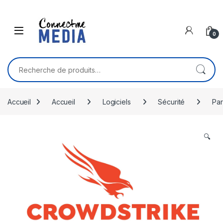
Skip to navigation
Skip to content
0
Recherche pour :
Accueil
Accueil
Logiciels
Sécurité
Par
🔍