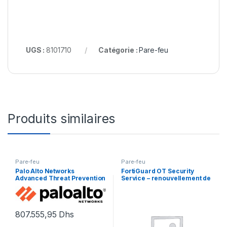
UGS :
8101710
Catégorie :
Pare-feu
Produits similaires
Pare-feu
Pare-feu
Palo Alto Networks
FortiGuard OT Security
Advanced Threat Prevention
Service – renouvellement de
– renouvellement de la
la licence d’abonnement (5
licence d’abonnement (1 an)
ans) – 1 licence
– 1 périphérique
807.555,95
Dhs