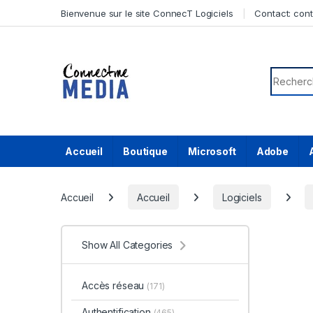
Skip to navigation
Skip to content
Bienvenue sur le site ConnecT Logiciels
Contact:
con
Search f
Accueil
Boutique
Microsoft
Adobe
Accueil
Accueil
Logiciels
Show All Categories
Accès réseau
(171)
Authentification
(465)