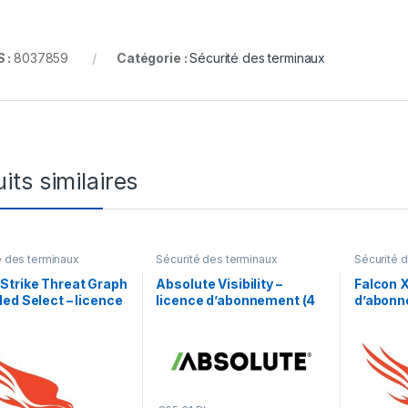
 :
8037859
Catégorie :
Sécurité des terminaux
its similaires
é des terminaux
Sécurité des terminaux
Sécurité 
Strike Threat Graph
Absolute Visibility –
Falcon X
ed Select – licence
licence d’abonnement (4
d’abonne
nement (1 an) – 1
ans) – 1 licence
licence
e