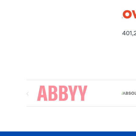
401,
Brands Carousel