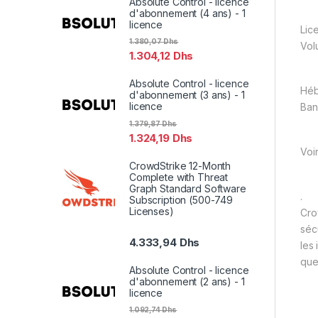
Absolute Control - licence
d'abonnement (4 ans) - 1
licence
Lic
1.380,07
Dhs
Vol
1.304,12
Dhs
Absolute Control - licence
Hé
d'abonnement (3 ans) - 1
licence
Ban
1.379,87
Dhs
1.324,19
Dhs
Voi
CrowdStrike 12-Month
Complete with Threat
Graph Standard Software
.
Subscription (500-749
Licenses)
Cro
séc
4.333,94
Dhs
les 
que
Absolute Control - licence
d'abonnement (2 ans) - 1
licence
1.092,74
Dhs