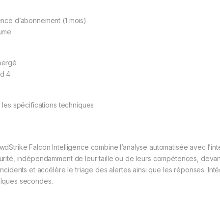
ence d’abonnement (1 mois)
ume
bergé
d 4
r les spécifications techniques
wdStrike Falcon Intelligence combine l’analyse automatisée avec l’in
urité, indépendamment de leur taille ou de leurs compétences, dev
incidents et accélère le triage des alertes ainsi que les réponses. Int
lques secondes.