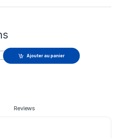
hs
 - licence d'abonnement (1 mois) - 1 licence quantity
Ajouter au panier
Reviews