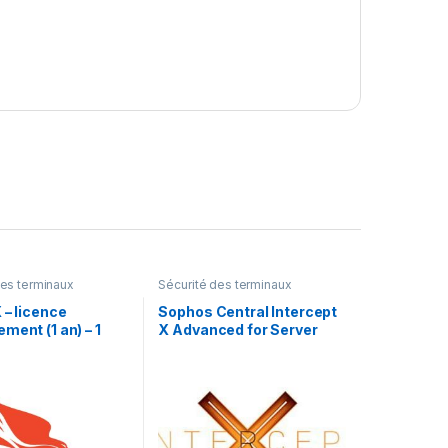
des terminaux
Sécurité des terminaux
 – licence
Sophos Central Intercept
ment (1 an) – 1
X Advanced for Server
with XDR –
renouvellement de la
licence d’abonnement (14
mois) – 1 serveur