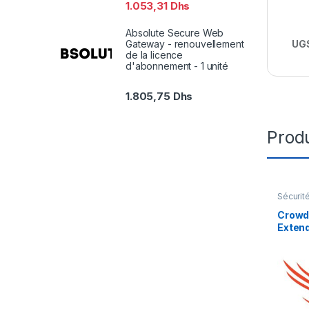
1.053,31
Dhs
Absolute Secure Web
UGS
Gateway - renouvellement
de la licence
d'abonnement - 1 unité
1.805,75
Dhs
Produ
Sécurit
Crowd
Extend
d’abon
licenc