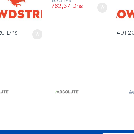
805,31
Dhs
762,37
Dhs
20
Dhs
401,2