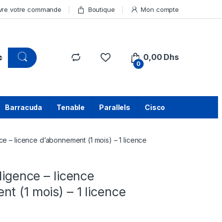
vre votre commande
Boutique
Mon compte
0,00
Dhs
0
Barracuda
Tenable
Parallels
Cisco
nce – licence d’abonnement (1 mois) – 1 licence
lligence – licence
t (1 mois) – 1 licence