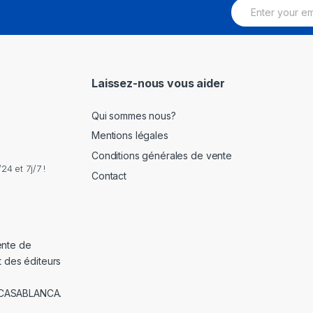
E
m
a
i
l
*
Laissez-nous vous aider
Qui sommes nous?
Mentions légales
Conditions générales de vente
4 et 7j/7 !
Contact
ente de
t des éditeurs
 CASABLANCA.