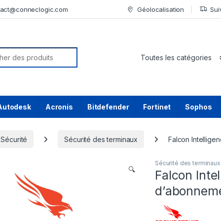
tact@conneclogic.com
Géolocalisation
Sui
or:
Autodesk
Acronis
Bitdefender
Fortinet
Sophos
Sécurité
Sécurité des terminaux
Falcon Intellige
Sécurité des terminaux
🔍
Falcon Inte
d’abonnemen