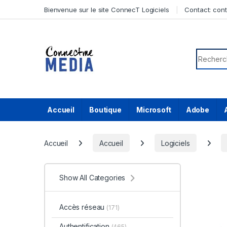
Skip to navigation
Skip to content
Bienvenue sur le site ConnecT Logiciels
Contact:
con
Search f
Accueil
Boutique
Microsoft
Adobe
Accueil
Accueil
Logiciels
Show All Categories
Accès réseau
(171)
Authentification
(465)