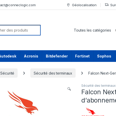
tact@conneclogic.com
Géolocalisation
Sui
or:
Autodesk
Acronis
Bitdefender
Fortinet
Sophos
Sécurité
Sécurité des terminaux
Falcon Next-Gen 
Sécurité des terminaux
🔍
Falcon Next
d’abonnemen