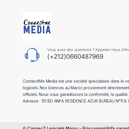
Vous avez des questions ? Appelez-nous 24h/2
(+212)0660487969
ConnectMe Media est une société spécialisée dans la v
logiciels. Nos licences au Maroc proviennent directemen
officiels. Nous vous garantissons la conformité, la qualité.
Adresse : 131 BD ANFA RESIDENCE AZUR BUREAU N°11 B
©
ConnecT Logiciels Maroc - Prix compétitifs garan