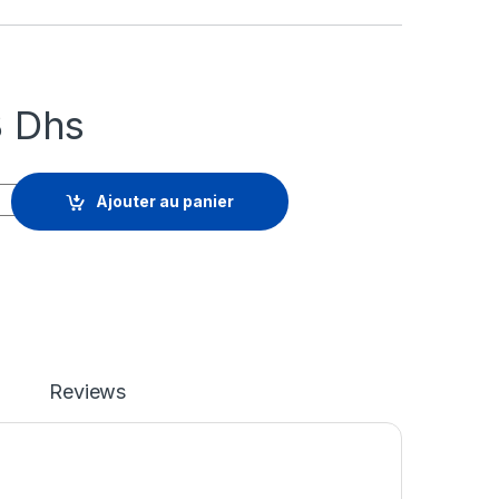
8
Dhs
EM Retention - licence d'abonnement (1 an) - 1 licence quantity
Ajouter au panier
Reviews