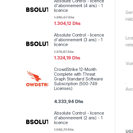
Absolute Control - licence
d'abonnement (4 ans) - 1
licence
Gen
1.380,07
Dhs
Hé
1.304,12
Dhs
Absolute Control - licence
Lic
d'abonnement (3 ans) - 1
licence
ret
1.379,87
Dhs
1.324,19
Dhs
Voi
CrowdStrike 12-Month
Complete with Threat
Graph Standard Software
.
Subscription (500-749
Licenses)
Auc
4.333,94
Dhs
Absolute Control - licence
d'abonnement (2 ans) - 1
licence
1.092,74
Dhs
UGS