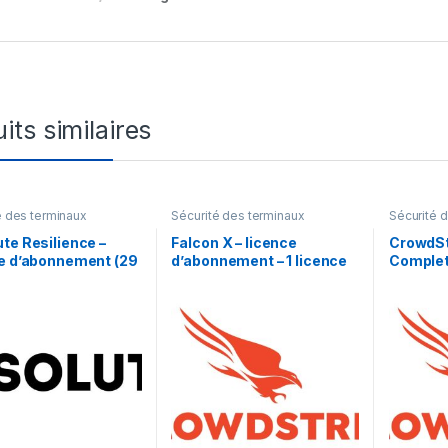
its similaires
é des terminaux
Sécurité des terminaux
Sécurité 
te Resilience –
Falcon X – licence
CrowdSt
e d’abonnement (29
d’abonnement – 1 licence
Complet
– 1 licence
Graph S
Subscri