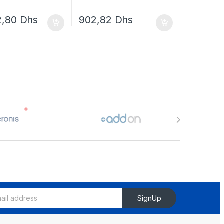
2,80
Dhs
902,82
Dhs
SignUp