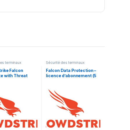
des terminaux
Sécurité des terminaux
rike Falcon
Falcon Data Protection –
e with Threat
licence d’abonnement (5
tandard Software
ans) – 1 point d’extrémité
ption