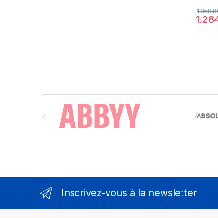
1.358,
1.28
Brands Carousel
Inscrivez-vous à la newsletter