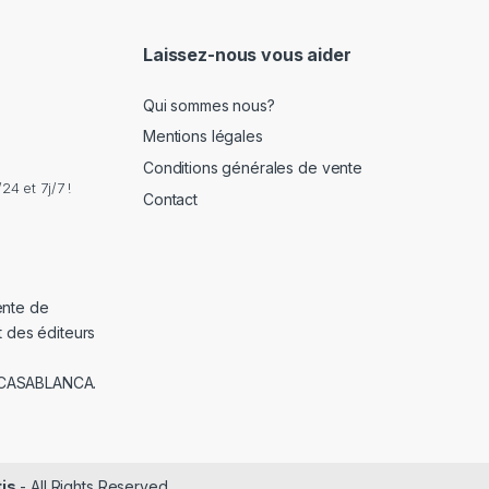
l
*
Laissez-nous vous aider
Qui sommes nous?
Mentions légales
Conditions générales de vente
4 et 7j/7 !
Contact
ente de
t des éditeurs
 CASABLANCA.
tis
- All Rights Reserved