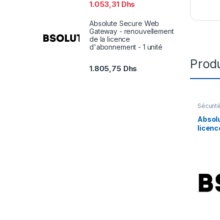
1.053,31
Dhs
Absolute Secure Web
Gateway - renouvellement
de la licence
d'abonnement - 1 unité
Produ
1.805,75
Dhs
Sécurit
Absolu
licenc
mois) 