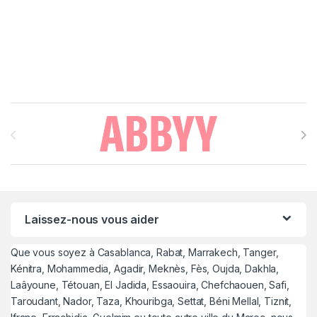
Brands Carousel
Laissez-nous vous aider
Que vous soyez à Casablanca, Rabat, Marrakech, Tanger,
Kénitra, Mohammedia, Agadir, Meknès, Fès, Oujda, Dakhla,
Laâyoune, Tétouan, El Jadida, Essaouira, Chefchaouen, Safi,
Taroudant, Nador, Taza, Khouribga, Settat, Béni Mellal, Tiznit,