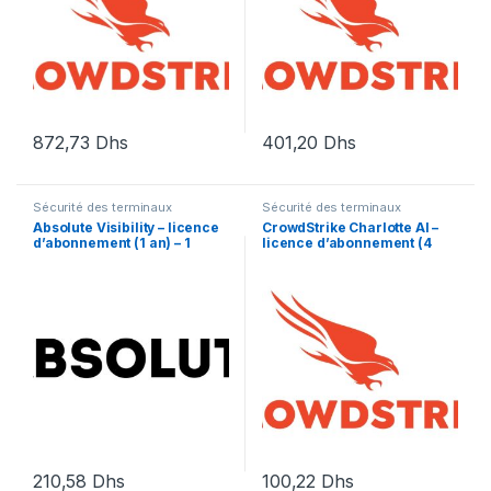
872,73
Dhs
401,20
Dhs
Sécurité des terminaux
Sécurité des terminaux
Absolute Visibility – licence
CrowdStrike Charlotte AI –
d’abonnement (1 an) – 1
licence d’abonnement (4
licence
mois) – 1 licence
210,58
Dhs
100,22
Dhs