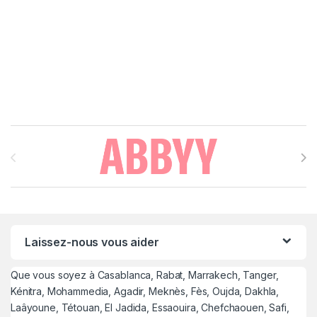
Brands Carousel
Laissez-nous vous aider
Que vous soyez à Casablanca, Rabat, Marrakech, Tanger,
Kénitra, Mohammedia, Agadir, Meknès, Fès, Oujda, Dakhla,
Laâyoune, Tétouan, El Jadida, Essaouira, Chefchaouen, Safi,