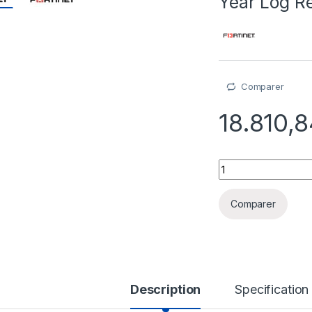
Year Log R
Comparer
18.810,
FortiCloud Managem
Comparer
Description
Specification