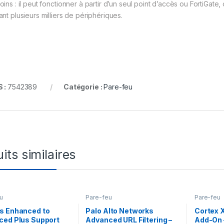
oins : il peut fonctionner à partir d’un seul point d’accès ou FortiGat
ant plusieurs milliers de périphériques.
 :
7542389
Catégorie :
Pare-feu
its similaires
u
Pare-feu
Pare-feu
s Enhanced to
Palo Alto Networks
Cortex 
ced Plus Support
Advanced URL Filtering –
Add-On 