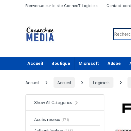
Skip to navigation
Skip to content
Bienvenue sur le site ConnecT Logiciels
Contact:
con
Search f
Accueil
Boutique
Microsoft
Adobe
Accueil
Accueil
Logiciels
Show All Categories
Accès réseau
(171)
Authentification
(465)