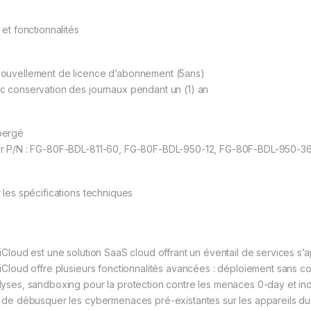
 et fonctionnalités
ouvellement de licence d’abonnement (5ans)
c conservation des journaux pendant un (1) an
bergé
r P/N : FG-80F-BDL-811-60, FG-80F-BDL-950-12, FG-80F-BDL-950-3
r les spécifications techniques
tiCloud est une solution SaaS cloud offrant un éventail de services s’ap
tiCloud offre plusieurs fonctionnalités avancées : déploiement sans co
lyses, sandboxing pour la protection contre les menaces 0-day et ind
n de débusquer les cybermenaces pré-existantes sur les appareils du