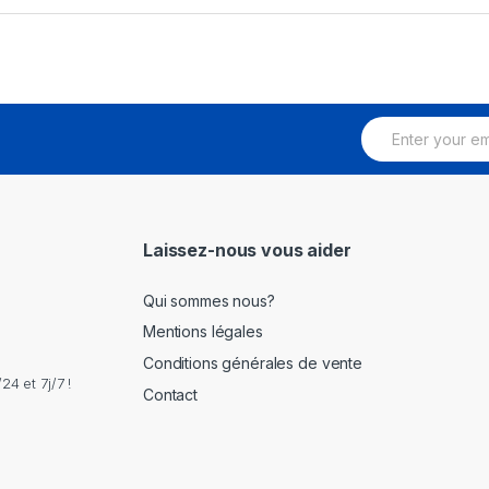
E
m
a
i
l
*
Laissez-nous vous aider
Qui sommes nous?
Mentions légales
Conditions générales de vente
4 et 7j/7 !
Contact