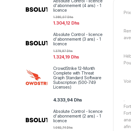
Absolute Control - licence
d'abonnement (4 ans) - 1
licence
Prix
1.380,07
Dhs
1.304,12
Dhs
Ren
Absolute Control - licence
ave
d'abonnement (3 ans) - 1
licence
1.379,87
Dhs
Hé
1.324,19
Dhs
Pou
CrowdStrike 12-Month
Complete with Threat
Graph Standard Software
Voi
Subscription (500-749
Licenses)
.
4.333,94
Dhs
For
Absolute Control - licence
For
d'abonnement (2 ans) - 1
ana
licence
afi
1.092,74
Dhs