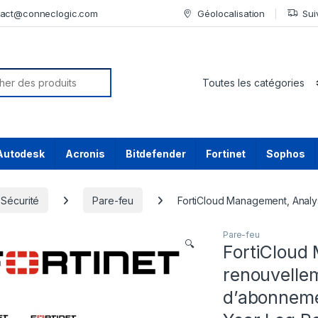
tact@conneclogic.com
Géolocalisation
Sui
or:
Autodesk
Acronis
Bitdefender
Fortinet
Sophos
Sécurité
Pare-feu
FortiCloud Management, Analys
Pare-feu
🔍
FortiCloud
renouvellem
d’abonnemen