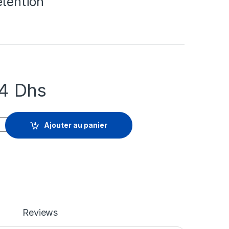
etention
84
Dhs
ent, Analysis - renouvellement de la licence d'abonnement (5 an
Ajouter au panier
Reviews