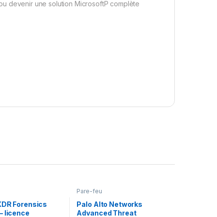
e, ou devenir une solution MicrosoftP complète
Pare-feu
XDR Forensics
Palo Alto Networks
– licence
Advanced Threat