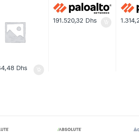
e – contrat de
renouvellement de la
d’abonne
nance prolongé – 3
licence d’abonnement (1
licence
s
an) – 1 périphérique
191.520,32
Dhs
1.314
34,48
Dhs