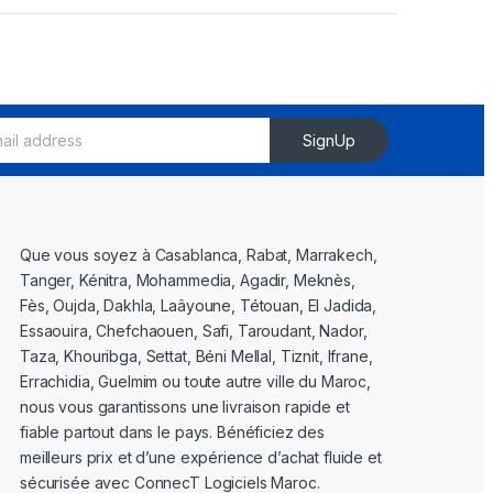
SignUp
Que vous soyez à Casablanca, Rabat, Marrakech,
Tanger, Kénitra, Mohammedia, Agadir, Meknès,
Fès, Oujda, Dakhla, Laâyoune, Tétouan, El Jadida,
Essaouira, Chefchaouen, Safi, Taroudant, Nador,
Taza, Khouribga, Settat, Béni Mellal, Tiznit, Ifrane,
Errachidia, Guelmim ou toute autre ville du Maroc,
nous vous garantissons une livraison rapide et
fiable partout dans le pays. Bénéficiez des
meilleurs prix et d’une expérience d’achat fluide et
sécurisée avec ConnecT Logiciels Maroc.