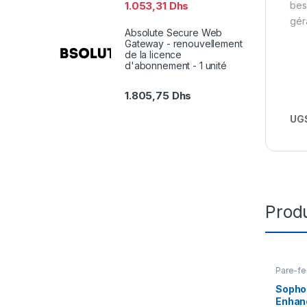
bes
1.053,31
Dhs
gér
Absolute Secure Web
Gateway - renouvellement
de la licence
d'abonnement - 1 unité
1.805,75
Dhs
UGS
Produ
Pare-fe
Sopho
Enhan