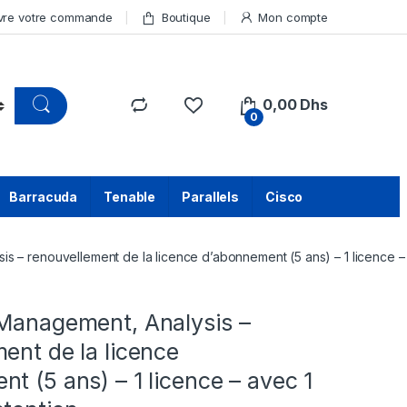
vre votre commande
Boutique
Mon compte
0,00
Dhs
0
Barracuda
Tenable
Parallels
Cisco
is – renouvellement de la licence d’abonnement (5 ans) – 1 licence –
 Management, Analysis –
ent de la licence
t (5 ans) – 1 licence – avec 1