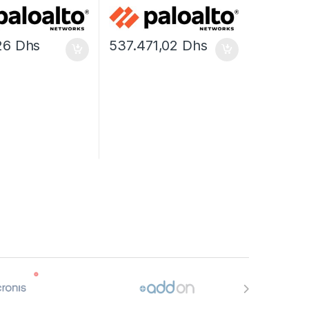
ment (1 an) – 1
Prevention – licence
d’abonnement (1 an) – 1
périphérique
,26
Dhs
537.471,02
Dhs