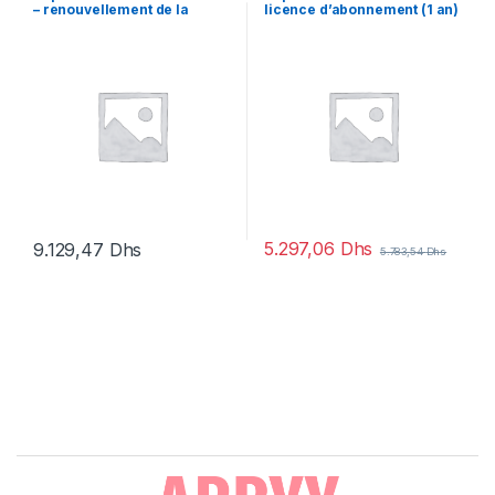
– renouvellement de la
licence d’abonnement (1 an)
licence d’abonnement (1 an)
– 1 licence
– 1 licence
5.297,06
Dhs
9.129,47
Dhs
5.783,54
Dhs
Brands Carousel