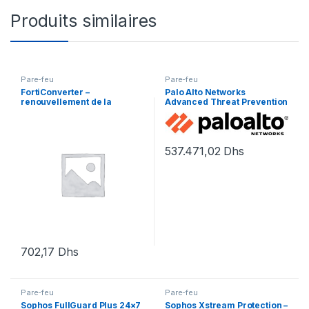
Produits similaires
Pare-feu
Pare-feu
FortiConverter –
Palo Alto Networks
renouvellement de la
Advanced Threat Prevention
licence d’abonnement (1 an)
– licence d’abonnement (1
– 1 licence
an) – 1 périphérique
537.471,02
Dhs
702,17
Dhs
Pare-feu
Pare-feu
Sophos FullGuard Plus 24×7
Sophos Xstream Protection –