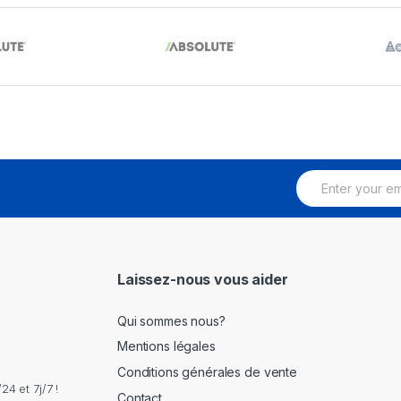
E
m
a
i
l
*
Laissez-nous vous aider
Qui sommes nous?
Mentions légales
Conditions générales de vente
4 et 7j/7 !
Contact