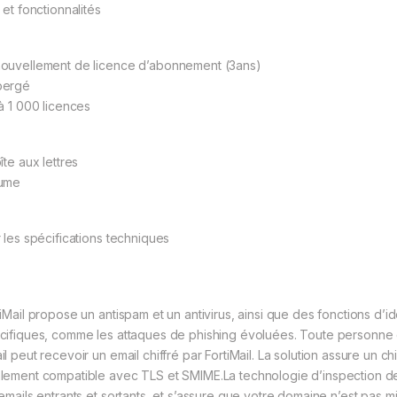
 et fonctionnalités
ouvellement de licence d’abonnement (3ans)
bergé
 à 1 000 licences
îte aux lettres
ume
r les spécifications techniques
tiMail propose un antispam et un antivirus, ainsi que des fonctions d’i
cifiques, comme les attaques de phishing évoluées. Toute personne
l peut recevoir un email chiffré par FortiMail. La solution assure un ch
lement compatible avec TLS et SMIME.La technologie d’inspection de 
 emails entrants et sortants, et s’assure que votre domaine n’est pas mi