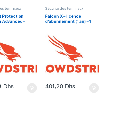
des terminaux
Sécurité des terminaux
t Protection
Falcon X – licence
m Advanced –
d’abonnement (1 an) – 1
 d’abonnement (1
licence
icence
3
Dhs
401,20
Dhs