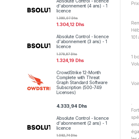
Absolute Control - licence
Prix
d'abonnement (4 ans) - 1
licence
1.380,07
Dhs
Ren
1.304,12
Dhs
Hé
Absolute Control - licence
101
d'abonnement (3 ans) - 1
licence
1.379,87
Dhs
1 bo
1.324,19
Dhs
Vol
CrowdStrike 12-Month
Complete with Threat
Graph Standard Software
Voi
Subscription (500-749
Licenses)
.
4.333,94
Dhs
For
spé
Absolute Control - licence
d'abonnement (2 ans) - 1
emai
licence
éga
1.092,74
Dhs
les