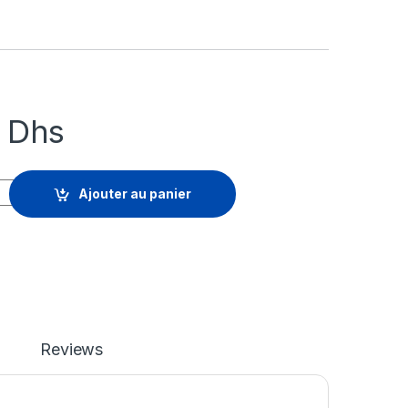
4
Dhs
teway Premium - renouvellement de la licence d'abonnement (3 an
Ajouter au panier
Reviews