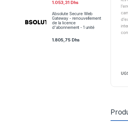
1.053,31
Dhs
l’en
cam
Absolute Secure Web
Gateway - renouvellement
d’e
de la licence
inte
d'abonnement - 1 unité
con
1.805,75
Dhs
UGS
Produ