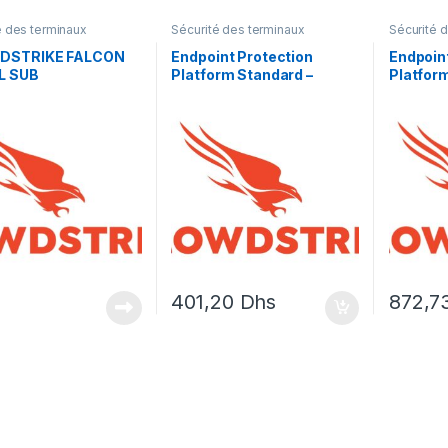
é des terminaux
Sécurité des terminaux
Sécurité 
DSTRIKE FALCON
Endpoint Protection
Endpoin
L SUB
Platform Standard –
Platfor
licence d’abonnement (1
licence
an) – 1 licence
an) – 1 l
401,20
Dhs
872,7