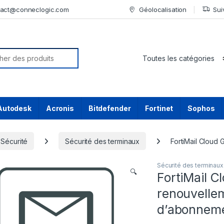
tact@conneclogic.com
Géolocalisation
Sui
or:
Autodesk
Acronis
Bitdefender
Fortinet
Sophos
Sécurité
Sécurité des terminaux
FortiMail Cloud 
Sécurité des terminaux
🔍
FortiMail 
renouvellem
d’abonnemen