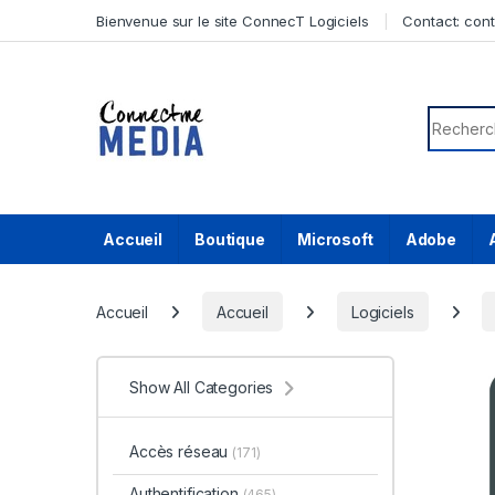
Skip to navigation
Skip to content
Bienvenue sur le site ConnecT Logiciels
Contact:
con
Search f
Accueil
Boutique
Microsoft
Adobe
Accueil
Accueil
Logiciels
Show All Categories
Accès réseau
(171)
Authentification
(465)