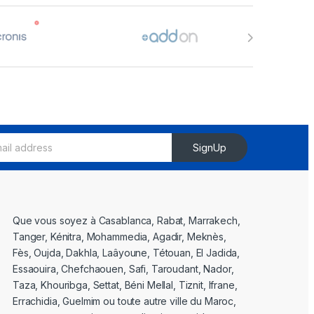
SignUp
Que vous soyez à Casablanca, Rabat, Marrakech,
Tanger, Kénitra, Mohammedia, Agadir, Meknès,
Fès, Oujda, Dakhla, Laâyoune, Tétouan, El Jadida,
Essaouira, Chefchaouen, Safi, Taroudant, Nador,
Taza, Khouribga, Settat, Béni Mellal, Tiznit, Ifrane,
Errachidia, Guelmim ou toute autre ville du Maroc,