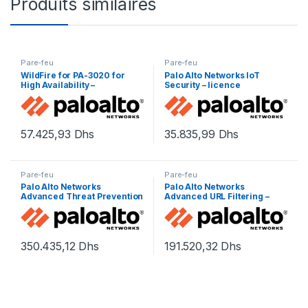
Produits similaires
Pare-feu
Pare-feu
WildFire for PA-3020 for
Palo Alto Networks IoT
High Availability –
Security – licence
renouvellement de la
d’abonnement (5 ans) – 1
licence d’abonnement (1 an)
périphérique
– 1 périphérique dans la
paire HA
57.425,93
Dhs
35.835,99
Dhs
Pare-feu
Pare-feu
Palo Alto Networks
Palo Alto Networks
Advanced Threat Prevention
Advanced URL Filtering –
– renouvellement de la
renouvellement de la
licence d’abonnement (3
licence d’abonnement (1 an)
ans) – 1 périphérique dans la
– 1 périphérique
paire HA
350.435,12
Dhs
191.520,32
Dhs