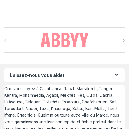
Brands Carousel
Laissez-nous vous aider
Que vous soyez à Casablanca, Rabat, Marrakech, Tanger,
Kénitra, Mohammedia, Agadir, Meknès, Fès, Oujda, Dakhla,
Laâyoune, Tétouan, El Jadida, Essaouira, Chefchaouen, Safi,
Taroudant, Nador, Taza, Khouribga, Settat, Béni Mellal, Tiznit,
Ifrane, Errachidia, Guelmim ou toute autre ville du Maroc, nous
vous garantissons une livraison rapide et fiable partout dans le
pays. Bénéficiez des meilleurs prix et d’une expérience d’achat