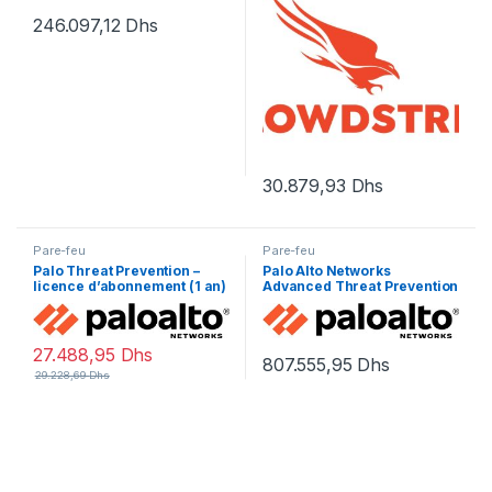
246.097,12
Dhs
30.879,93
Dhs
Pare-feu
Pare-feu
Palo Threat Prevention –
Palo Alto Networks
licence d’abonnement (1 an)
Advanced Threat Prevention
– 1 périphérique
– renouvellement de la
licence d’abonnement (1 an)
– 1 périphérique
27.488,95
Dhs
807.555,95
Dhs
29.228,69
Dhs