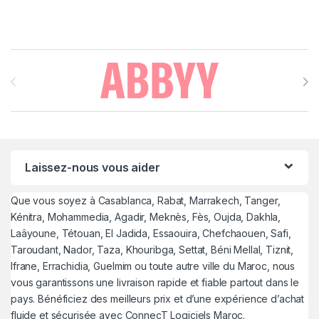
Brands Carousel
Laissez-nous vous aider
Que vous soyez à Casablanca, Rabat, Marrakech, Tanger,
Kénitra, Mohammedia, Agadir, Meknès, Fès, Oujda, Dakhla,
Laâyoune, Tétouan, El Jadida, Essaouira, Chefchaouen, Safi,
Taroudant, Nador, Taza, Khouribga, Settat, Béni Mellal, Tiznit,
Ifrane, Errachidia, Guelmim ou toute autre ville du Maroc, nous
vous garantissons une livraison rapide et fiable partout dans le
pays. Bénéficiez des meilleurs prix et d’une expérience d’achat
fluide et sécurisée avec ConnecT Logiciels Maroc.