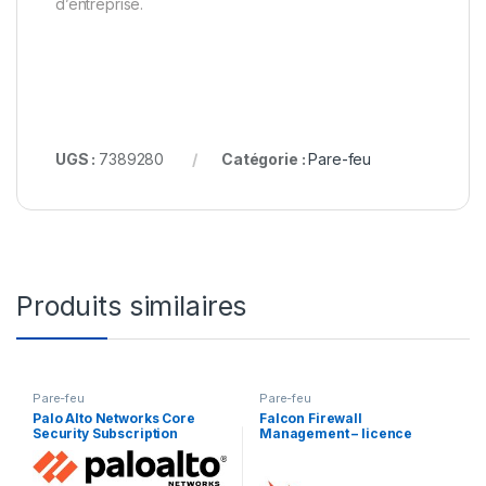
d’entreprise.
UGS :
7389280
Catégorie :
Pare-feu
Produits similaires
Pare-feu
Pare-feu
Palo Alto Networks Core
Falcon Firewall
Security Subscription
Management – licence
Bundle Advanced Threat
d’abonnement (1 an) – 1 point
Prevention, Advanced URL
d’extrémité
Filtering, Advanced