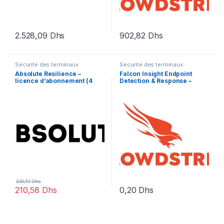
2.528,09
Dhs
902,82
Dhs
Sécurité des terminaux
Sécurité des terminaux
Absolute Resilience –
Falcon Insight Endpoint
licence d’abonnement (4
Detection & Response –
mois) – 1 licence
licence d’abonnement (3
ans) – 1 point d’extrémité
220,51
Dhs
210,58
Dhs
0,20
Dhs