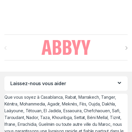
Brands Carousel
Laissez-nous vous aider
Que vous soyez à Casablanca, Rabat, Marrakech, Tanger,
Kénitra, Mohammedia, Agadir, Meknès, Fès, Oujda, Dakhla,
Laâyoune, Tétouan, El Jadida, Essaouira, Chefchaouen, Safi,
Taroudant, Nador, Taza, Khouribga, Settat, Béni Mellal, Tiznit,
Ifrane, Errachidia, Guelmim ou toute autre ville du Maroc, nous
vous garantissons une livraison rapide et fiable partout dans le