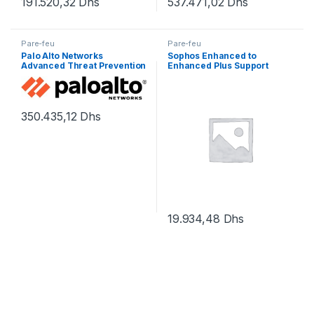
191.520,32
Dhs
537.471,02
Dhs
Pare-feu
Pare-feu
Palo Alto Networks
Sophos Enhanced to
Advanced Threat Prevention
Enhanced Plus Support
– renouvellement de la
Upgrade – contrat de
licence d’abonnement (3
maintenance prolongé – 3
ans) – 1 périphérique dans la
années
paire HA
350.435,12
Dhs
19.934,48
Dhs